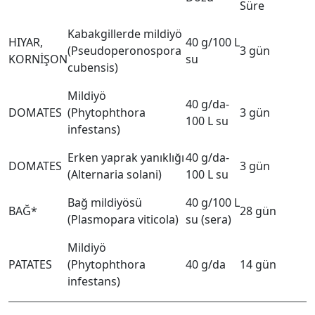
Süre
Kabakgillerde mildiyö
HIYAR,
40 g/100 L
(Pseudoperonospora
3 gün
KORNİŞON
su
cubensis)
Mildiyö
40 g/da-
DOMATES
(Phytophthora
3 gün
100 L su
infestans)
Erken yaprak yanıklığı
40 g/da-
DOMATES
3 gün
(Alternaria solani)
100 L su
Bağ mildiyösü
40 g/100 L
BAĞ*
28 gün
(Plasmopara viticola)
su (sera)
Mildiyö
PATATES
(Phytophthora
40 g/da
14 gün
infestans)