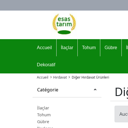
Logo
Accueil
İlaçlar
Tohum
Gübre
Dekoratif
Accueil
Hırdavat
Diğer Hırdavat Ürünleri
Di
Catégorie
İlaçlar
Auc
Tohum
Gübre