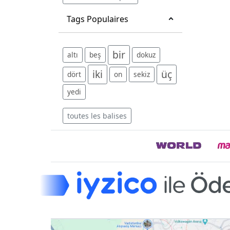
Tags Populaires
bir
altı
beş
dokuz
iki
üç
dört
on
sekiz
yedi
toutes les balises