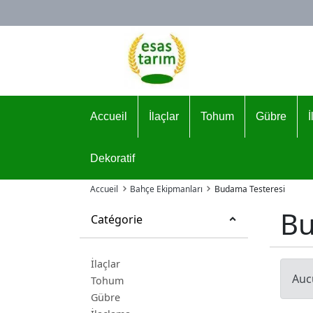
Logo
Accueil
İlaçlar
Tohum
Gübre
Dekoratif
Accueil
Bahçe Ekipmanları
Budama Testeresi
Bu
Catégorie
İlaçlar
Auc
Tohum
Gübre