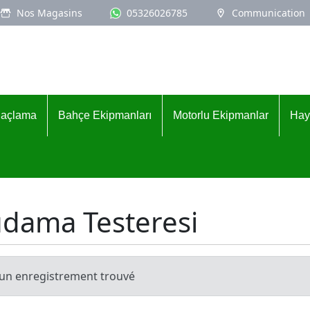
Nos Magasins
05326026785
Communication
İlaçlama
Bahçe Ekipmanları
Motorlu Ekipmanlar
Hay
dama Testeresi
un enregistrement trouvé