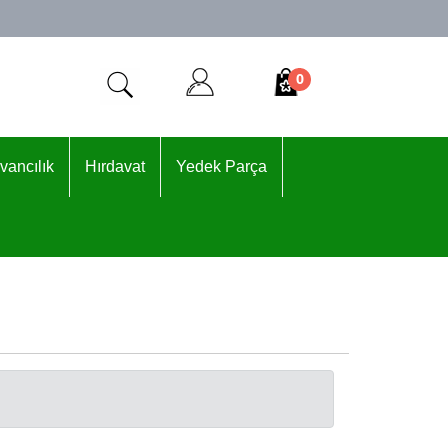
0
vancılık
Hırdavat
Yedek Parça