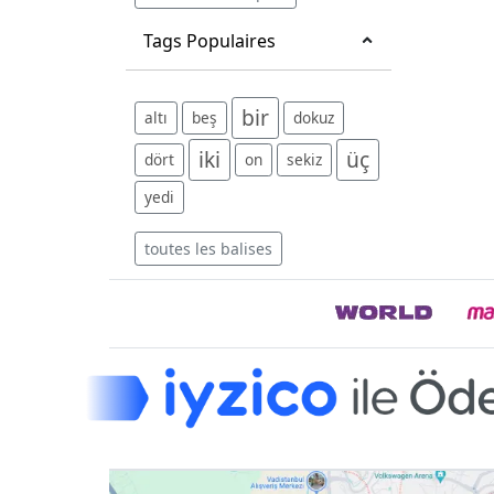
Tags Populaires
bir
altı
beş
dokuz
iki
üç
dört
on
sekiz
yedi
toutes les balises