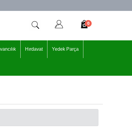
0
vancılık
Hırdavat
Yedek Parça