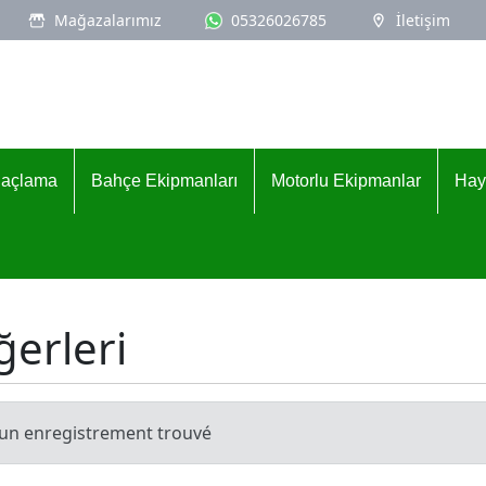
Mağazalarımız
05326026785
İletişim
İlaçlama
Bahçe Ekipmanları
Motorlu Ekipmanlar
Hay
ğerleri
un enregistrement trouvé