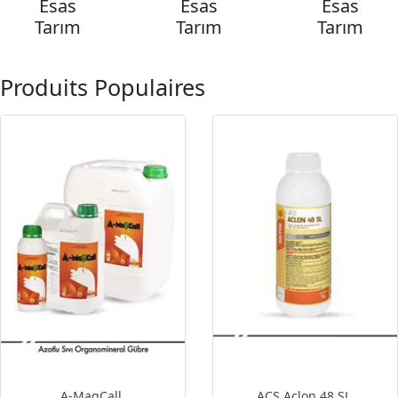
Esas
Esas
Esas
Tarım
Tarım
Tarım
Produits Populaires
A-MagCall
ACS Aclon 48 SL