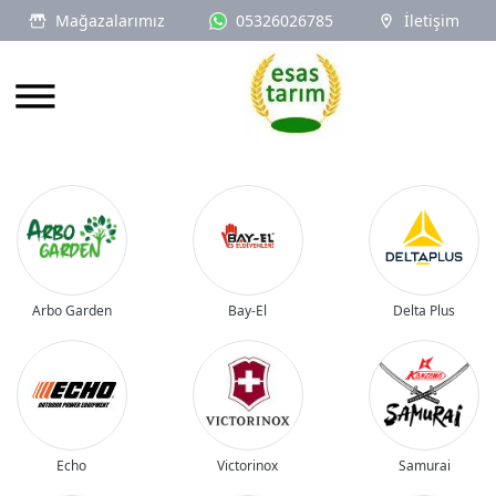
Mağazalarımız
05326026785
İletişim
Logo
Arbo Garden
Bay-El
Delta Plus
Echo
Victorinox
Samurai