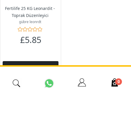
Fertilife 25 KG Leonardit -
Toprak Düzenleyici
gübre leonrdt
£5.85
Ajouter Au Panier
0