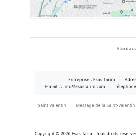
Facebook
twitter
youtube
instagram
linkedin
Plan du si
Entreprise :
Esas Tarım
Adres
E-mail : :
info@esastarim.com
Téléphone 
Saint Valentin
Message de la Saint-Valentin
Copyright © 2026 Esas Tarım. Tous droits réservé