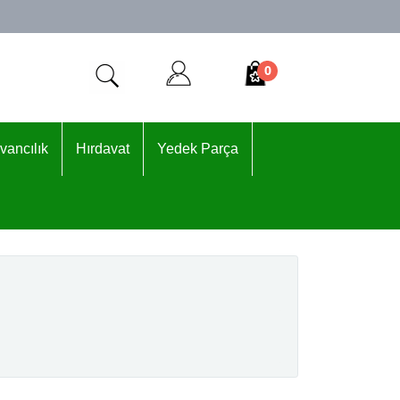
0
vancılık
Hırdavat
Yedek Parça