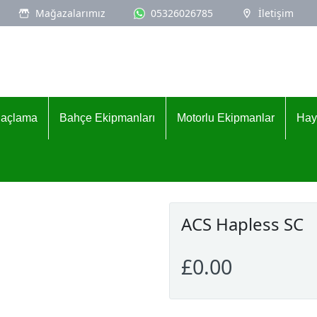
Mağazalarımız
05326026785
İletişim
İlaçlama
Bahçe Ekipmanları
Motorlu Ekipmanlar
Hay
ACS Hapless SC
£0.00