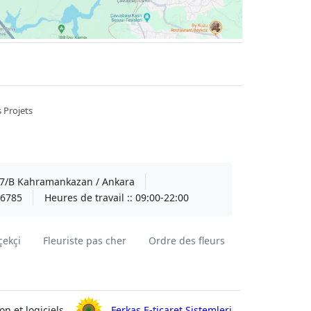
 Projets
A 7/B Kahramankazan / Ankara
6785
Heures de travail ::
09:00-22:00
çekçi
Fleuriste pas cher
Ordre des fleurs
on et logiciels
Ferkas E-ticaret Sistemleri