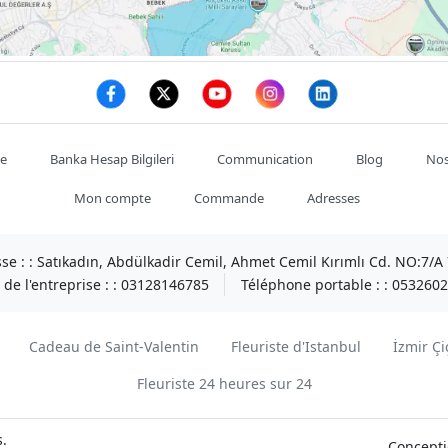
te
Banka Hesap Bilgileri
Communication
Blog
Nos
Mon compte
Commande
Adresses
se : :
Satıkadın, Abdülkadir Cemil, Ahmet Cemil Kırımlı Cd. NO:7/
de l'entreprise : :
03128146785
Téléphone portable : :
0532602
Cadeau de Saint-Valentin
Fleuriste d'Istanbul
İzmir Çi
Fleuriste 24 heures sur 24
s.
Concepti