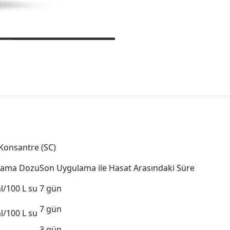
Konsantre (SC)
lama Dozu
Son Uygulama ile Hasat Arasındaki Süre
l/100 L su
7 gün
7 gün
l/100 L su
3 gün