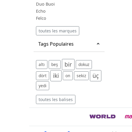
Duo Buoi
Echo
Felco
toutes les marques
Tags Populaires
bir
altı
beş
dokuz
iki
üç
dört
on
sekiz
yedi
toutes les balises