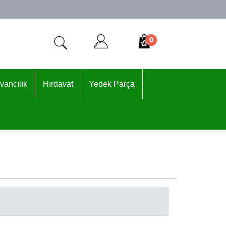
0
vancılık
Hırdavat
Yedek Parça