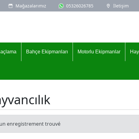
Mağazalarımız
05326026785
İletişim
İlaçlama
Bahçe Ekipmanları
Motorlu Ekipmanlar
Hay
yvancılık
un enregistrement trouvé