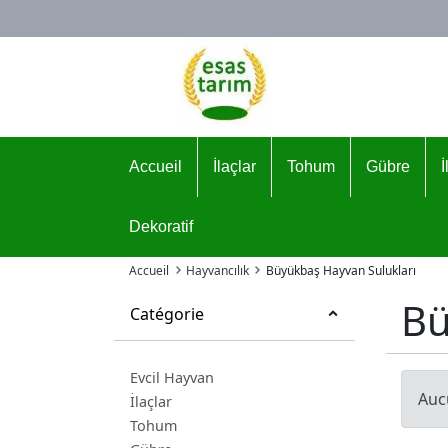
Logo
Accueil
İlaçlar
Tohum
Gübre
Dekoratif
Accueil
Hayvancılık
Büyükbaş Hayvan Sulukları
Bü
Catégorie
Evcil Hayvan
Auc
İlaçlar
Tohum