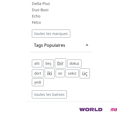
Delta Plus
Duo Buoi
Echo
Felco
toutes les marques
Tags Populaires
bir
altı
beş
dokuz
iki
üç
dört
on
sekiz
yedi
toutes les balises