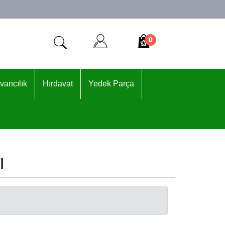
0
vancılık
Hırdavat
Yedek Parça
ı