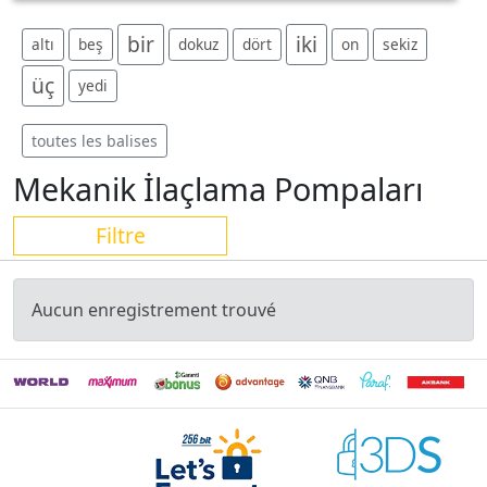
bir
iki
altı
beş
dokuz
dört
on
sekiz
üç
yedi
toutes les balises
Mekanik İlaçlama Pompaları
Filtre
Aucun enregistrement trouvé