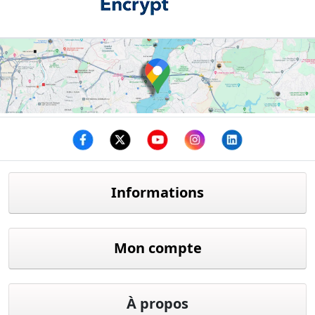
Facebook
twitter
youtube
instagram
linkedin
Informations
Mon compte
À propos