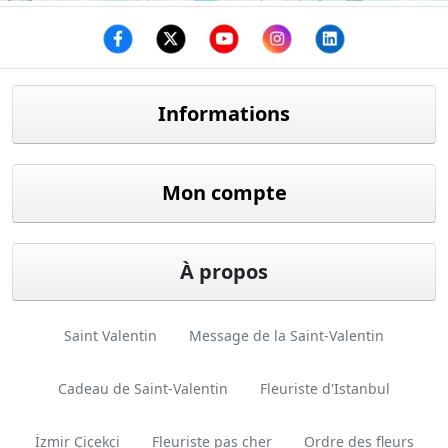
Facebook
twitter
youtube
instagram
linkedin
Informations
Mon compte
À propos
Saint Valentin
Message de la Saint-Valentin
Cadeau de Saint-Valentin
Fleuriste d'Istanbul
İzmir Çiçekçi
Fleuriste pas cher
Ordre des fleurs