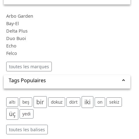
Arbo Garden
Bay-El
Delta Plus
Duo Buoi
Echo
Felco
toutes les marques
Tags Populaires
bir
iki
altı
beş
dokuz
dört
on
sekiz
üç
yedi
toutes les balises