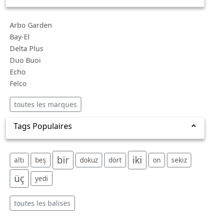
Arbo Garden
Bay-El
Delta Plus
Duo Buoi
Echo
Felco
toutes les marques
Tags Populaires
bir
iki
altı
beş
dokuz
dört
on
sekiz
üç
yedi
toutes les balises