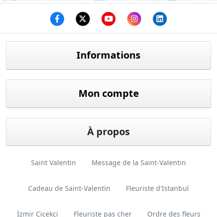
Facebook
twitter
youtube
instagram
linkedin
Informations
Mon compte
À propos
Saint Valentin
Message de la Saint-Valentin
Cadeau de Saint-Valentin
Fleuriste d'Istanbul
İzmir Çiçekçi
Fleuriste pas cher
Ordre des fleurs