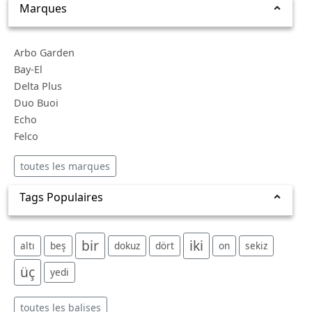
Marques
Arbo Garden
Bay-El
Delta Plus
Duo Buoi
Echo
Felco
toutes les marques
Tags Populaires
bir
iki
altı
beş
dokuz
dört
on
sekiz
üç
yedi
toutes les balises