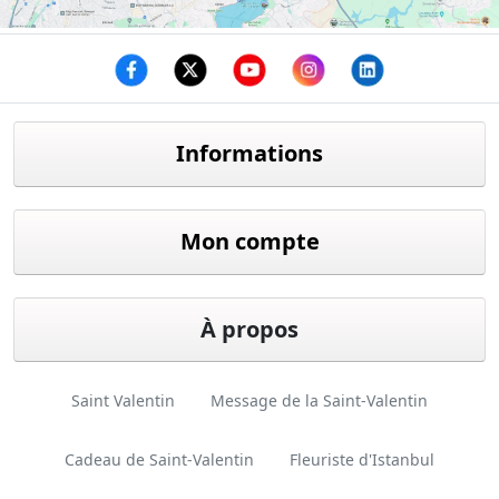
Facebook
twitter
youtube
instagram
linkedin
Informations
Mon compte
À propos
Saint Valentin
Message de la Saint-Valentin
Cadeau de Saint-Valentin
Fleuriste d'Istanbul