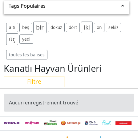
Tags Populaires
bir
iki
altı
beş
dokuz
dört
on
sekiz
üç
yedi
toutes les balises
Kanatlı Hayvan Ürünleri
Filtre
Aucun enregistrement trouvé