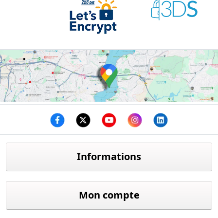
Facebook
twitter
youtube
instagram
linkedin
Informations
Mon compte