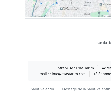
Facebook
twitter
youtube
instagram
linkedin
Plan du si
Entreprise :
Esas Tarım
Adres
E-mail : :
info@esastarim.com
Téléphone 
Saint Valentin
Message de la Saint-Valentin