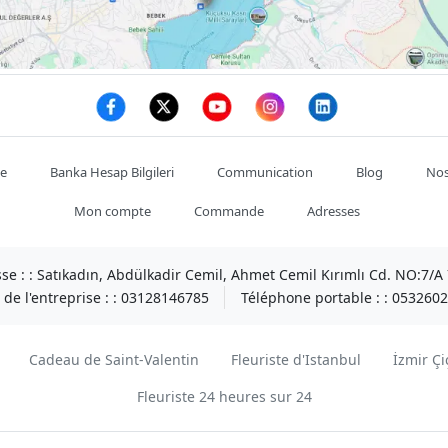
te
Banka Hesap Bilgileri
Communication
Blog
Nos
Mon compte
Commande
Adresses
se : :
Satıkadın, Abdülkadir Cemil, Ahmet Cemil Kırımlı Cd. NO:7/
de l'entreprise : :
03128146785
Téléphone portable : :
0532602
Cadeau de Saint-Valentin
Fleuriste d'Istanbul
İzmir Çi
Fleuriste 24 heures sur 24