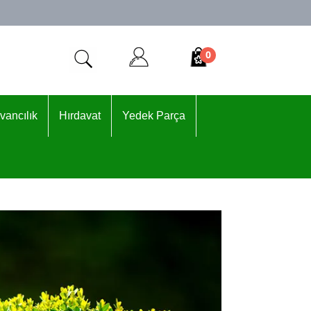
0
vancılık
Hırdavat
Yedek Parça