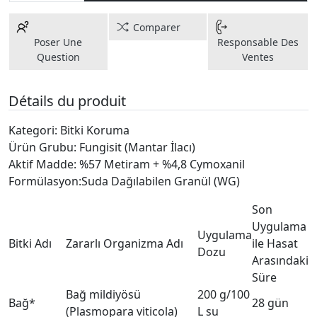
Comparer
Poser Une
Responsable Des
Question
Ventes
Détails du produit
Kategori: Bitki Koruma
Ürün Grubu: Fungisit (Mantar İlacı)
Aktif Madde: %57 Metiram + %4,8 Cymoxanil
Formülasyon:Suda Dağılabilen Granül (WG)
Son
Uygulama
Uygulama
Bitki Adı
Zararlı Organizma Adı
ile Hasat
Dozu
Arasındaki
Süre
Bağ mildiyösü
200 g/100
Bağ*
28 gün
(Plasmopara viticola)
L su