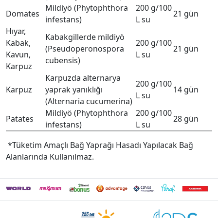
Mildiyö (Phytophthora
200 g/100
Domates
21 gün
infestans)
L su
Hıyar,
Kabakgillerde mildiyö
Kabak,
200 g/100
(Pseudoperonospora
21 gün
Kavun,
L su
cubensis)
Karpuz
Karpuzda alternarya
200 g/100
Karpuz
yaprak yanıklığı
14 gün
L su
(Alternaria cucumerina)
Mildiyö (Phytophthora
200 g/100
Patates
28 gün
infestans)
L su
*Tüketim Amaçlı Bağ Yaprağı Hasadı Yapılacak Bağ
Alanlarında Kullanılmaz.