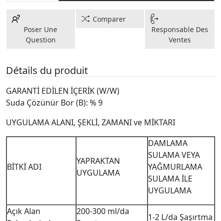
Comparer
Poser Une
Responsable Des
Question
Ventes
Détails du produit
GARANTİ EDİLEN İÇERİK (W/W)
Suda Çözünür Bor (B): % 9
UYGULAMA ALANI, ŞEKLİ, ZAMANI ve MİKTARI
DAMLAMA
SULAMA VEYA
YAPRAKTAN
BİTKİ ADI
YAĞMURLAMA
UYGULAMA
SULAMA İLE
UYGULAMA
Açık Alan
200-300 ml/da
1-2 L/da Şaşırtma