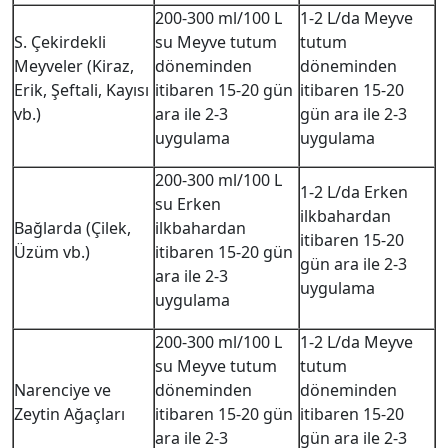
200-300 ml/100 L
1-2 L/da Meyve
S. Çekirdekli
su Meyve tutum
tutum
Meyveler (Kiraz,
döneminden
döneminden
Erik, Şeftali, Kayısı
itibaren 15-20 gün
itibaren 15-20
vb.)
ara ile 2-3
gün ara ile 2-3
uygulama
uygulama
200-300 ml/100 L
1-2 L/da Erken
su Erken
ilkbahardan
Bağlarda (Çilek,
ilkbahardan
itibaren 15-20
Üzüm vb.)
itibaren 15-20 gün
gün ara ile 2-3
ara ile 2-3
uygulama
uygulama
200-300 ml/100 L
1-2 L/da Meyve
su Meyve tutum
tutum
Narenciye ve
döneminden
döneminden
Zeytin Ağaçları
itibaren 15-20 gün
itibaren 15-20
ara ile 2-3
gün ara ile 2-3