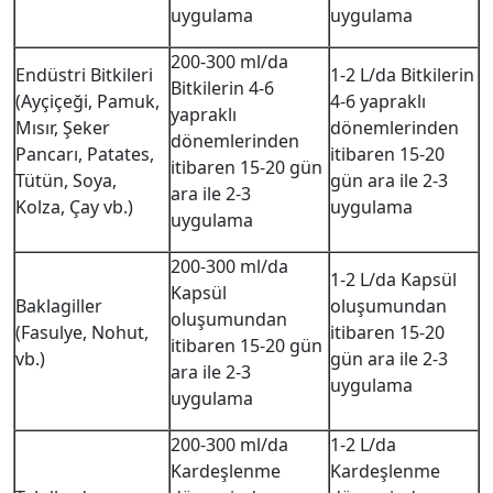
uygulama
uygulama
200-300 ml/da
Endüstri Bitkileri
1-2 L/da Bitkilerin
Bitkilerin 4-6
(Ayçiçeği, Pamuk,
4-6 yapraklı
yapraklı
Mısır, Şeker
dönemlerinden
dönemlerinden
Pancarı, Patates,
itibaren 15-20
itibaren 15-20 gün
Tütün, Soya,
gün ara ile 2-3
ara ile 2-3
Kolza, Çay vb.)
uygulama
uygulama
200-300 ml/da
1-2 L/da Kapsül
Kapsül
Baklagiller
oluşumundan
oluşumundan
(Fasulye, Nohut,
itibaren 15-20
itibaren 15-20 gün
vb.)
gün ara ile 2-3
ara ile 2-3
uygulama
uygulama
200-300 ml/da
1-2 L/da
Kardeşlenme
Kardeşlenme