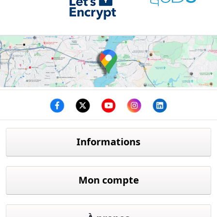
Facebook
twitter
youtube
instagram
linkedin
Informations
Mon compte