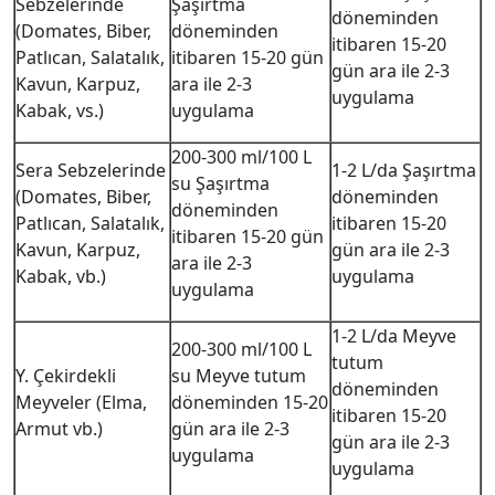
Sebzelerinde
Şaşırtma
döneminden
(Domates, Biber,
döneminden
itibaren 15-20
Patlıcan, Salatalık,
itibaren 15-20 gün
gün ara ile 2-3
Kavun, Karpuz,
ara ile 2-3
uygulama
Kabak, vs.)
uygulama
200-300 ml/100 L
Sera Sebzelerinde
1-2 L/da Şaşırtma
su Şaşırtma
(Domates, Biber,
döneminden
döneminden
Patlıcan, Salatalık,
itibaren 15-20
itibaren 15-20 gün
Kavun, Karpuz,
gün ara ile 2-3
ara ile 2-3
Kabak, vb.)
uygulama
uygulama
1-2 L/da Meyve
200-300 ml/100 L
tutum
Y. Çekirdekli
su Meyve tutum
döneminden
Meyveler (Elma,
döneminden 15-20
itibaren 15-20
Armut vb.)
gün ara ile 2-3
gün ara ile 2-3
uygulama
uygulama