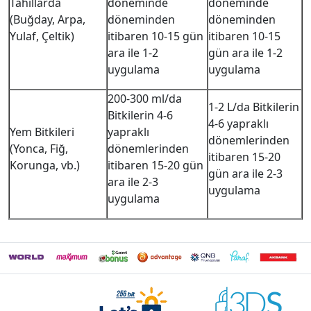
Tahıllarda
döneminde
döneminde
(Buğday, Arpa,
döneminden
döneminden
Yulaf, Çeltik)
itibaren 10-15 gün
itibaren 10-15
ara ile 1-2
gün ara ile 1-2
uygulama
uygulama
200-300 ml/da
1-2 L/da Bitkilerin
Bitkilerin 4-6
4-6 yapraklı
Yem Bitkileri
yapraklı
dönemlerinden
(Yonca, Fiğ,
dönemlerinden
itibaren 15-20
Korunga, vb.)
itibaren 15-20 gün
gün ara ile 2-3
ara ile 2-3
uygulama
uygulama