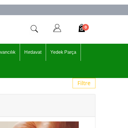
0
vancılık
Hırdavat
Yedek Parça
Filtre