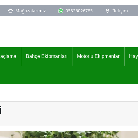
Mağazalarımız
05326026785
İletişim
İlaçlama
Bahçe Ekipmanları
Motorlu Ekipmanlar
Hay
i