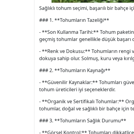
Sağlıklı tohum seçimi, başarılı bir bahçe i
### 1. **Tohumların Tazeliği**
- **Son Kullanma Tarihi:** Tohum paketinin 
geçmiş tohumlar genellikle düşük başarı o
- **Renk ve Dokusu:** Tohumların rengi ve 
dokuya sahip olur. Solmuş, kuru veya kırı
### 2. **Tohumların Kaynağı**
- **Güvenilir Kaynaklar:** Tohumları güveni
tohum üreticileri iyi seçeneklerdir.
- **Organik ve Sertifikalı Tohumlar:** Orga
tohumlar, doğal ve sağlıklı bir bahçe için ter
### 3. **Tohumların Sağlık Durumu**
- **Görsel Kontrol:** Tohumları dikkatlice 