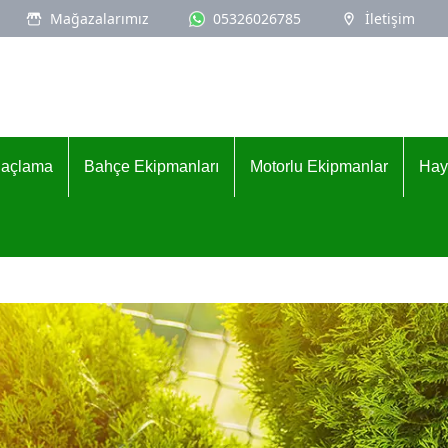
Mağazalarımız
05326026785
İletişim
İlaçlama
Bahçe Ekipmanları
Motorlu Ekipmanlar
Hay