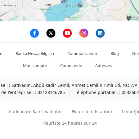
te
Banka Hesap Bilgileri
Communication
Blog
Nos
Mon compte
Commande
Adresses
se : :
Satıkadın, Abdülkadir Cemil, Ahmet Cemil Kırımlı Cd. NO:7/
de l'entreprise : :
03128146785
Téléphone portable : :
0532602
Cadeau de Saint-Valentin
Fleuriste d'Istanbul
İzmir Çi
Fleuriste 24 heures sur 24