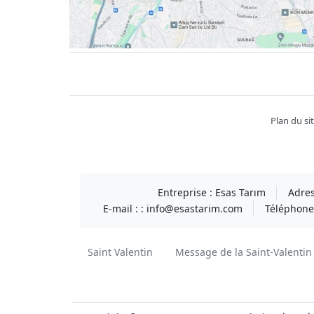
Facebook
twitter
youtube
instagram
linkedin
Plan du si
Entreprise :
Esas Tarım
Adres
E-mail : :
info@esastarim.com
Téléphone 
Saint Valentin
Message de la Saint-Valentin