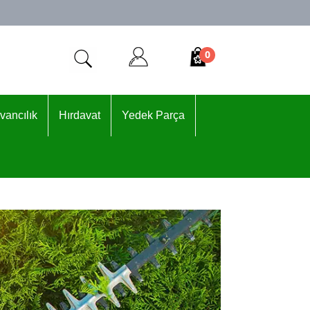
0
vancılık
Hırdavat
Yedek Parça