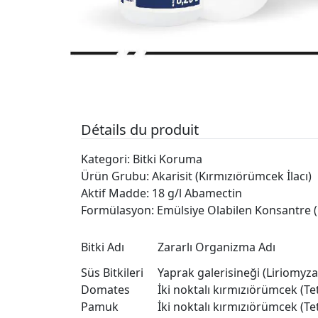
Détails du produit
Kategori: Bitki Koruma
Ürün Grubu: Akarisit (Kırmızıörümcek İlacı)
Aktif Madde: 18 g/l Abamectin
Formülasyon: Emülsiye Olabilen Konsantre (
Bitki Adı
Zararlı Organizma Adı
Süs Bitkileri
Yaprak galerisineği (Liriomyza t
Domates
İki noktalı kırmızıörümcek (Te
Pamuk
İki noktalı kırmızıörümcek (Te