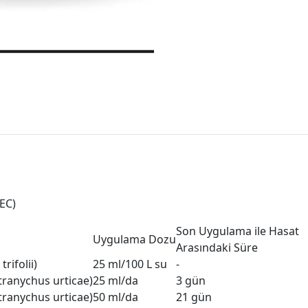
EC)
Son Uygulama ile Hasat
Uygulama Dozu
Arasındaki Süre
rifolii)
25 ml/100 L su
-
tranychus urticae)
25 ml/da
3 gün
tranychus urticae)
50 ml/da
21 gün