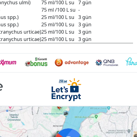
onychus ulmi)
75 ml/100 L su
7 gün
)
75 ml /100 L su
-
us spp.)
25 ml/100 L su
3 gün
us spp.)
25 ml/100 L su
3 gün
tranychus urticae)
25 ml/100 L su
3 gün
tranychus urticae)
25 ml/100 L su
3 gün