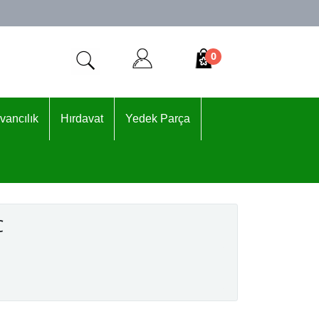
0
vancılık
Hırdavat
Yedek Parça
C