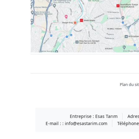
Facebook
twitter
youtube
instagram
linkedin
Plan du si
Entreprise :
Esas Tarım
Adres
E-mail : :
info@esastarim.com
Téléphone 