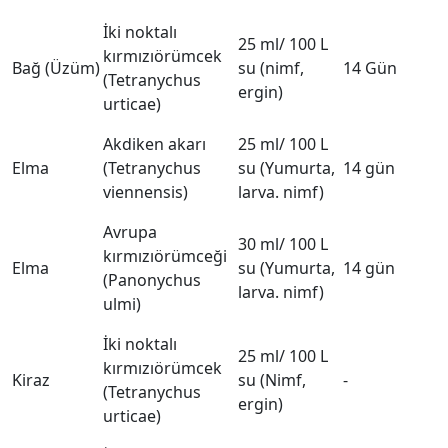
İki noktalı
25 ml/ 100 L
kırmızıörümcek
Bağ (Üzüm)
su (nimf,
14 Gün
(Tetranychus
ergin)
urticae)
Akdiken akarı
25 ml/ 100 L
Elma
(Tetranychus
su (Yumurta,
14 gün
viennensis)
larva. nimf)
Avrupa
30 ml/ 100 L
kırmızıörümceği
Elma
su (Yumurta,
14 gün
(Panonychus
larva. nimf)
ulmi)
İki noktalı
25 ml/ 100 L
kırmızıörümcek
Kiraz
su (Nimf,
-
(Tetranychus
ergin)
urticae)