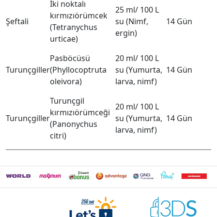
İki noktalı
25 ml/ 100 L
kırmızıörümcek
Şeftali
su (Nimf,
14 Gün
(Tetranychus
ergin)
urticae)
Pasböcüsü
20 ml/ 100 L
Turunçgiller
(Phyllocoptruta
su (Yumurta,
14 Gün
oleivora)
larva, nimf)
Turunçgil
20 ml/ 100 L
kırmızıörümceği
Turunçgiller
su (Yumurta,
14 Gün
(Panonychus
larva, nimf)
citri)