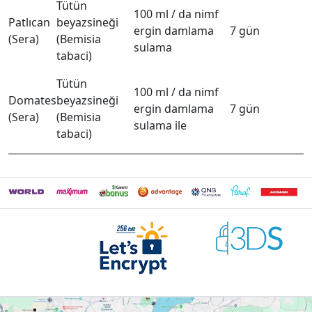
Tütün
100 ml / da nimf
Patlıcan
beyazsineği
ergin damlama
7 gün
(Sera)
(Bemisia
sulama
tabaci)
Tütün
100 ml / da nimf
Domates
beyazsineği
ergin damlama
7 gün
(Sera)
(Bemisia
sulama ile
tabaci)