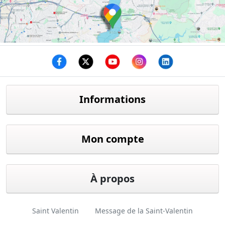
Facebook
twitter
youtube
instagram
linkedin
Informations
Mon compte
À propos
Saint Valentin
Message de la Saint-Valentin