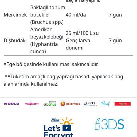
ilaçlama yapılır.
Baklagil tohum
Mercimek
böcekleri
40 ml/da
7 gün
(Bruchus spp.)
Amerikan
25 ml/100 L su
beyazkelebeği
Dişbudak
Genç larva
7 gün
(Hyphantria
dönemi
cunea)
*Ege bölgesinde kullanılması sakıncalıdır.
**Tüketim amaçlı bağ yaprağı hasadı yapılacak bağ
alanlarında kullanılmaz.