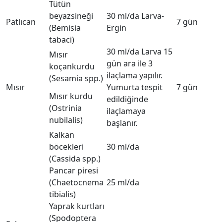
Tütün
beyazsineği
30 ml/da Larva-
Patlıcan
7 gün
(Bemisia
Ergin
tabaci)
30 ml/da Larva 15
Mısır
gün ara ile 3
koçankurdu
ilaçlama yapılır.
(Sesamia spp.)
Mısır
Yumurta tespit
7 gün
Mısır kurdu
edildiğinde
(Ostrinia
ilaçlamaya
nubilalis)
başlanır.
Kalkan
böcekleri
30 ml/da
(Cassida spp.)
Pancar piresi
(Chaetocnema
25 ml/da
tibialis)
Yaprak kurtları
(Spodoptera