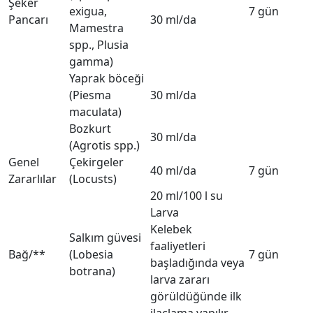
Şeker
exigua,
7 gün
Pancarı
30 ml/da
Mamestra
spp., Plusia
gamma)
Yaprak böceği
(Piesma
30 ml/da
maculata)
Bozkurt
30 ml/da
(Agrotis spp.)
Genel
Çekirgeler
40 ml/da
7 gün
Zararlılar
(Locusts)
20 ml/100 l su
Larva
Kelebek
Salkım güvesi
faaliyetleri
Bağ/**
(Lobesia
7 gün
başladığında veya
botrana)
larva zararı
görüldüğünde ilk