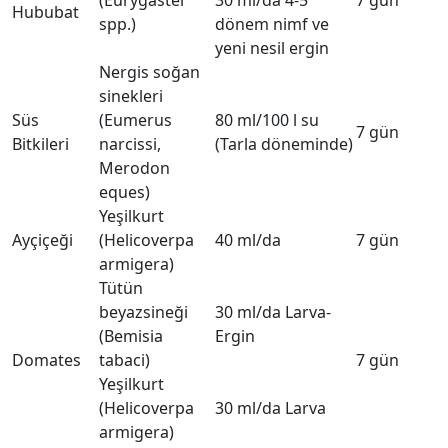
(Eurygaster
30 ml/da 4-5
7 gün
Hububat
spp.)
dönem nimf ve
yeni nesil ergin
Nergis soğan
sinekleri
Süs
(Eumerus
80 ml/100 l su
7 gün
Bitkileri
narcissi,
(Tarla döneminde)
Merodon
eques)
Yeşilkurt
Ayçiçeği
(Helicoverpa
40 ml/da
7 gün
armigera)
Tütün
beyazsineği
30 ml/da Larva-
(Bemisia
Ergin
Domates
tabaci)
7 gün
Yeşilkurt
(Helicoverpa
30 ml/da Larva
armigera)