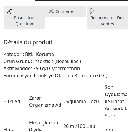
Comparer
Poser Une
Responsable Des
Question
Ventes
Détails du produit
Kategori: Bitki Koruma
Ürün Grubu: İnsektisit (Böcek İlacı)
Aktif Madde: 250 g/l Cypermethrin
Formülasyon:Emülsiye Olabilen Konsantre (EC)
Son
Uygulama
Zararlı
Bitki Adı
Uygulama Dozu
ile Hasat
Organizma Adı
Arasındaki
Süre
Elma içkurdu
20 ml/100 L su
Elma
(Cydia
7 gün