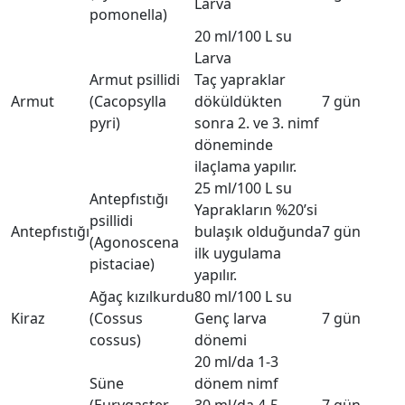
Larva
pomonella)
20 ml/100 L su
Larva
Armut psillidi
Taç yapraklar
Armut
(Cacopsylla
döküldükten
7 gün
pyri)
sonra 2. ve 3. nimf
döneminde
ilaçlama yapılır.
25 ml/100 L su
Antepfıstığı
Yaprakların %20’si
psillidi
Antepfıstığı
bulaşık olduğunda
7 gün
(Agonoscena
ilk uygulama
pistaciae)
yapılır.
Ağaç kızılkurdu
80 ml/100 L su
Kiraz
(Cossus
Genç larva
7 gün
cossus)
dönemi
20 ml/da 1-3
Süne
dönem nimf