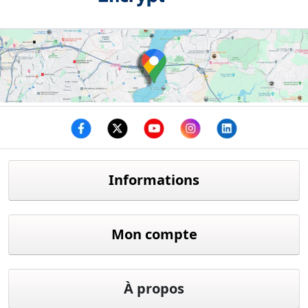
Facebook
twitter
youtube
instagram
linkedin
Informations
Mon compte
À propos