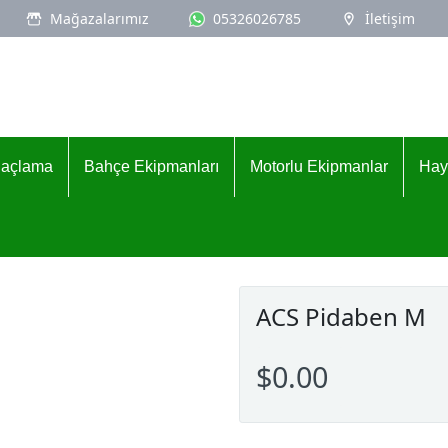
Mağazalarımız
05326026785
İletişim
İlaçlama
Bahçe Ekipmanları
Motorlu Ekipmanlar
Hay
ACS Pidaben M
$0.00