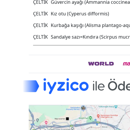
ÇELTİK
Güvercin ayağı (Ammannia coccinea
ÇELTİK
Kız otu (Cyperus difformis)
ÇELTİK
Kurbağa kaşığı (Alisma plantago-aqu
ÇELTİK
Sandalye sazı=Kındıra (Scirpus muc