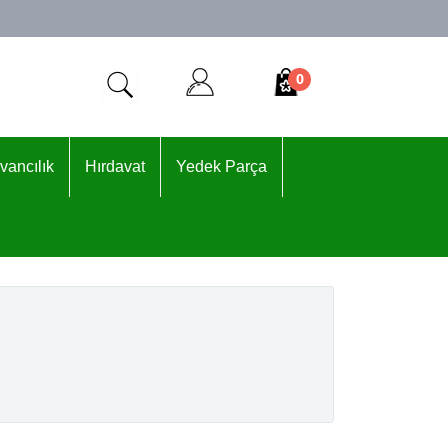
0
vancılık
Hırdavat
Yedek Parça