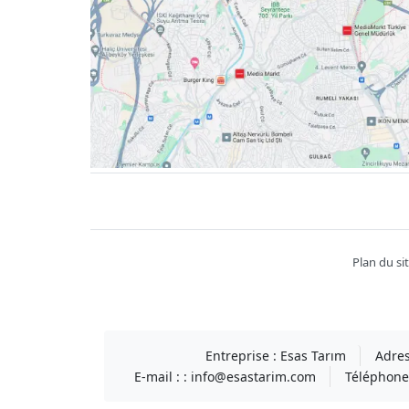
Facebook
twitter
youtube
instagram
linkedin
Plan du si
Entreprise :
Esas Tarım
Adres
E-mail : :
info@esastarim.com
Téléphone 