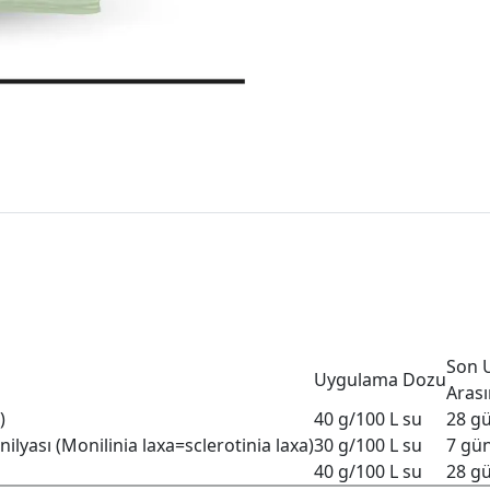
Son 
Uygulama Dozu
Arası
)
40 g/100 L su
28 g
lyası (Monilinia laxa=sclerotinia laxa)
30 g/100 L su
7 gü
40 g/100 L su
28 g