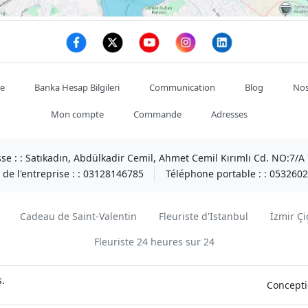
te
Banka Hesap Bilgileri
Communication
Blog
Nos
Mon compte
Commande
Adresses
se : :
Satıkadın, Abdülkadir Cemil, Ahmet Cemil Kırımlı Cd. NO:7/
de l'entreprise : :
03128146785
Téléphone portable : :
0532602
Cadeau de Saint-Valentin
Fleuriste d'Istanbul
İzmir Çi
Fleuriste 24 heures sur 24
s.
Concepti