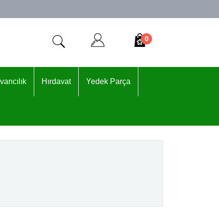
0
vancılık
Hırdavat
Yedek Parça