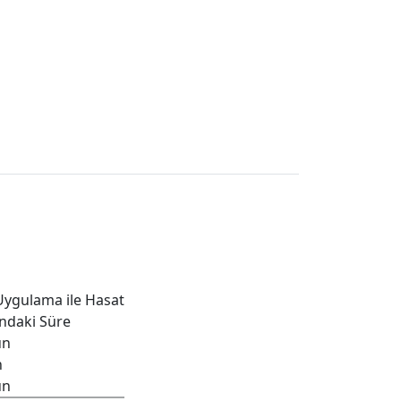
Uygulama ile Hasat
ndaki Süre
ün
n
ün