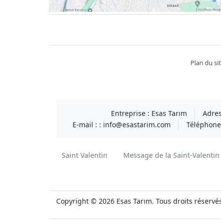
Facebook
twitter
youtube
instagram
linkedin
Plan du si
Entreprise :
Esas Tarım
Adres
E-mail : :
info@esastarim.com
Téléphone 
Saint Valentin
Message de la Saint-Valentin
Copyright © 2026 Esas Tarım. Tous droits réservé