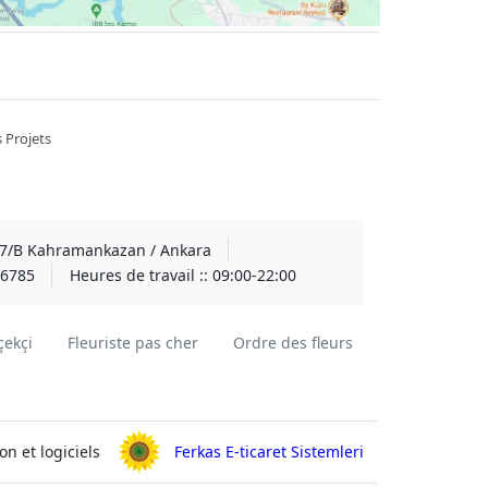
 Projets
A 7/B Kahramankazan / Ankara
6785
Heures de travail ::
09:00-22:00
çekçi
Fleuriste pas cher
Ordre des fleurs
on et logiciels
Ferkas E-ticaret Sistemleri