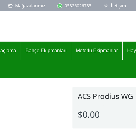
Mağazalarımız
05326026785
İletişim
İlaçlama
Bahçe Ekipmanları
Motorlu Ekipmanlar
Hay
ACS Prodius WG
$0.00