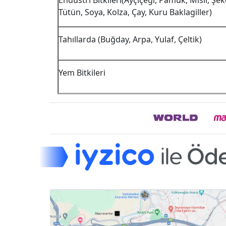
Endüstri Bitkileri(Ayçiçeği, Pamuk, Mısır, Şek
Tütün, Soya, Kolza, Çay, Kuru Baklagiller)
Tahıllarda (Buğday, Arpa, Yulaf, Çeltik)
Yem Bitkileri