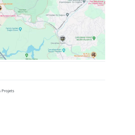
 Projets
A 7/B Kahramankazan / Ankara
6785
Heures de travail ::
09:00-22:00