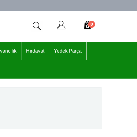
0
vancılık
Hırdavat
Yedek Parça