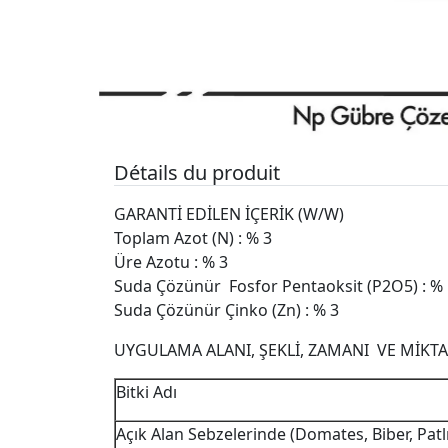
Détails du produit
GARANTİ EDİLEN İÇERİK (W/W)
Toplam Azot (N) : % 3
Üre Azotu : % 3
Suda Çözünür Fosfor Pentaoksit (P2O5) : %
Suda Çözünür Çinko (Zn) : % 3
UYGULAMA ALANI, ŞEKLİ, ZAMANI VE MİKT
Bitki Adı
Açık Alan Sebzelerinde (Domates, Biber, Patlı