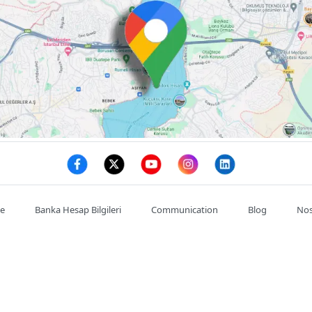
te
Banka Hesap Bilgileri
Communication
Blog
Nos
Mon compte
Commande
Adresses
se : :
Satıkadın, Abdülkadir Cemil, Ahmet Cemil Kırımlı Cd. NO:7/
de l'entreprise : :
03128146785
Téléphone portable : :
0532602