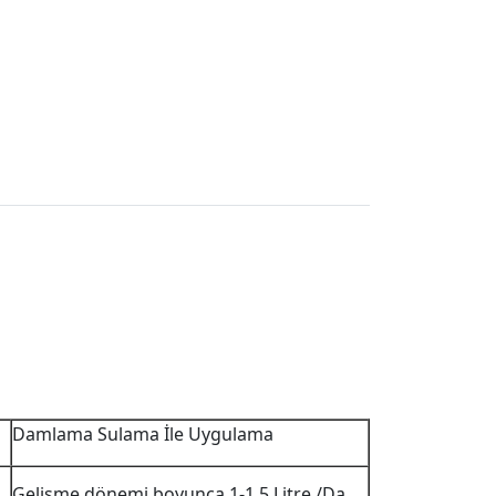
Damlama Sulama İle Uygulama
Gelişme dönemi boyunca 1-1.5 Litre /Da