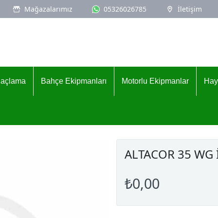
Mağazalarımız
05326026785
İletişim
İlaçlama
Bahçe Ekipmanları
Motorlu Ekipmanlar
Hay
ALTACOR 35 WG 
₺0,00