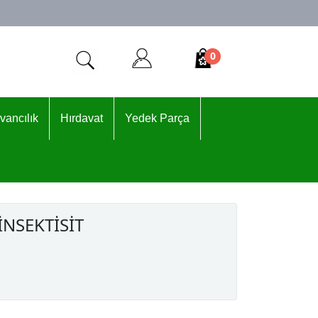
0
vancılık
Hırdavat
Yedek Parça
İNSEKTİSİT