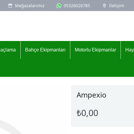
Mağazalarımız
05326026785
İletişim
İlaçlama
Bahçe Ekipmanları
Motorlu Ekipmanlar
Hay
Ampexio
₺0,00