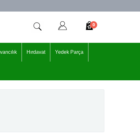
0
vancılık
Hırdavat
Yedek Parça