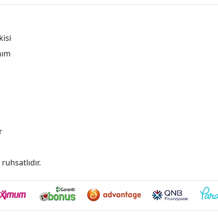
isi
nım
r
 ruhsatlıdır.