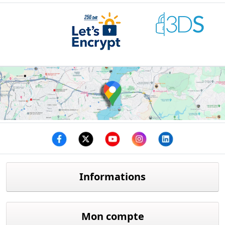
Facebook
twitter
youtube
instagram
linkedin
Informations
Mon compte