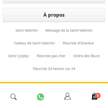
À propos
Saint Valentin
Message de la Saint-Valentin
Cadeau de Saint-Valentin
Fleuriste d'Istanbul
İzmir Çiçekçi
Fleuriste pas cher
Ordre des fleurs
Fleuriste 24 heures sur 24
Conception
Ferkas E-
Copyright © 2026 Esas
et logiciels
ticaret
Tarım. Tous droits réservés.
0
Sistemleri