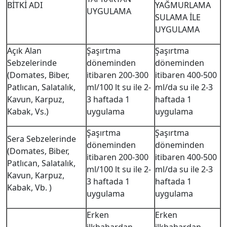
BİTKİ ADI
YAĞMURLAMA
UYGULAMA
SULAMA İLE
UYGULAMA
Açık Alan
Şaşırtma
Şaşırtma
Sebzelerinde
döneminden
döneminden
(Domates, Biber,
itibaren 200-300
itibaren 400-500
Patlıcan, Salatalık,
ml/100 lt su ile 2-
ml/da su ile 2-3
Kavun, Karpuz,
3 haftada 1
haftada 1
Kabak, Vs.)
uygulama
uygulama
Şaşırtma
Şaşırtma
Sera Sebzelerinde
döneminden
döneminden
(Domates, Biber,
itibaren 200-300
itibaren 400-500
Patlıcan, Salatalık,
ml/100 lt su ile 2-
ml/da su ile 2-3
Kavun, Karpuz,
3 haftada 1
haftada 1
Kabak, Vb. )
uygulama
uygulama
Erken
Erken