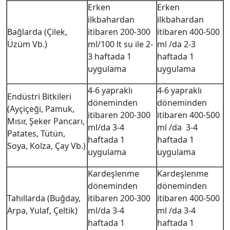
Erken
Erken
ilkbahardan
ilkbahardan
Bağlarda (Çilek,
itibaren 200-300
itibaren 400-500
Üzüm Vb.)
ml/100 lt su ile 2-
ml /da 2-3
3 haftada 1
haftada 1
uygulama
uygulama
4-6 yapraklı
4-6 yapraklı
Endüstri Bitkileri
döneminden
döneminden
(Ayçiçeği, Pamuk,
itibaren 200-300
itibaren 400-500
Mısır, Şeker Pancarı,
ml/da 3-4
ml /da 3-4
Patates, Tütün,
haftada 1
haftada 1
Soya, Kolza, Çay Vb.)
uygulama
uygulama
Kardeşlenme
Kardeşlenme
döneminden
döneminden
Tahıllarda (Buğday,
itibaren 200-300
itibaren 400-500
Arpa, Yulaf, Çeltik)
ml/da 3-4
ml /da 3-4
haftada 1
haftada 1