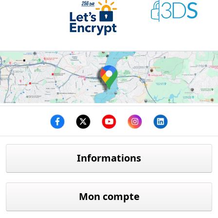
Facebook
twitter
youtube
instagram
linkedin
Informations
Mon compte