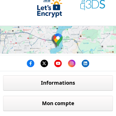
Facebook
twitter
youtube
instagram
linkedin
Informations
Mon compte