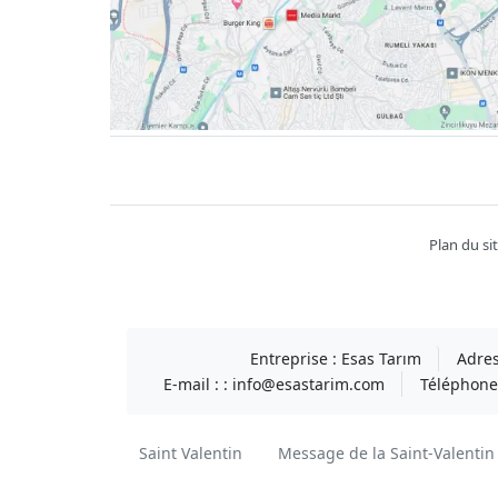
Facebook
twitter
youtube
instagram
linkedin
Plan du si
Entreprise :
Esas Tarım
Adres
E-mail : :
info@esastarim.com
Téléphone 
Saint Valentin
Message de la Saint-Valentin