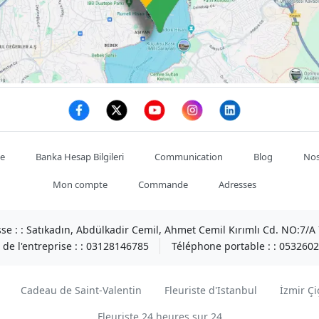
te
Banka Hesap Bilgileri
Communication
Blog
Nos
Mon compte
Commande
Adresses
se : :
Satıkadın, Abdülkadir Cemil, Ahmet Cemil Kırımlı Cd. NO:7/
de l'entreprise : :
03128146785
Téléphone portable : :
0532602
Cadeau de Saint-Valentin
Fleuriste d'Istanbul
İzmir Çi
Fleuriste 24 heures sur 24