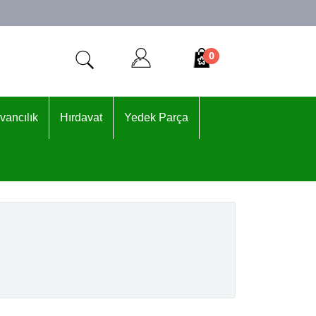
0
vancılık
Hırdavat
Yedek Parça