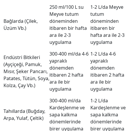
250 ml/100 L su
1-2 L/da Meyve
Meyve tutum
tutum
Bağlarda (Çilek,
döneminden
döneminden
Üzüm Vb.)
itibaren bir hafta
itibaren bir
ara ile 2-3
hafta ara ile 2-3
uygulama
uygulama
300-400 ml/da 4-6
1-2 L/da 4-6
Endüstri Bitkileri
yapraklı
yapraklı
(Ayçiçeği, Pamuk,
dönemden
dönemden
Mısır, Şeker Pancarı,
itibaren 2 hafta
itibaren 2 hafta
Patates, Tütün, Soya,
ara ile bir
ara ile bir
Kolza, Çay Vb.)
uygulama
uygulama
300-400 ml/da
1-2 L/da
Kardeşlenme ve
Kardeşlenme ve
Tahıllarda (Buğday,
sapa kalkma
sapa kalkma
Arpa, Yulaf, Çeltik)
dönemlerinde
dönemlerinde
birer uygulama
birer uygulama