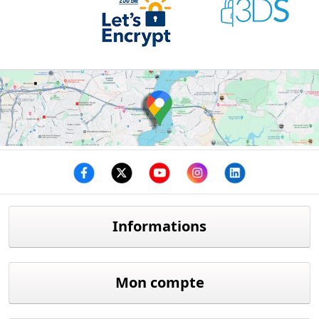
Facebook
twitter
youtube
instagram
linkedin
Informations
Mon compte