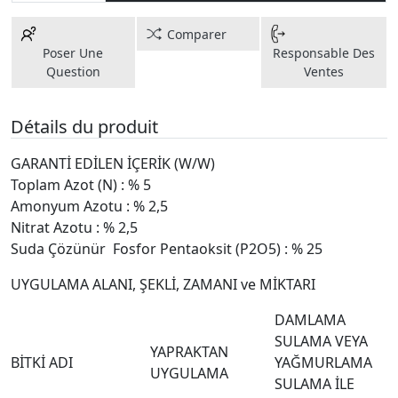
Comparer
Poser Une
Responsable Des
Question
Ventes
Détails du produit
GARANTİ EDİLEN İÇERİK (W/W)
Toplam Azot (N) : % 5
Amonyum Azotu : % 2,5
Nitrat Azotu : % 2,5
Suda Çözünür Fosfor Pentaoksit (P2O5) : % 25
UYGULAMA ALANI, ŞEKLİ, ZAMANI ve MİKTARI
DAMLAMA
SULAMA VEYA
YAPRAKTAN
BİTKİ ADI
YAĞMURLAMA
UYGULAMA
SULAMA İLE