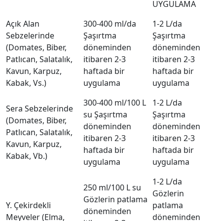
UYGULAMA
Açık Alan
300-400 ml/da
1-2 L/da
Sebzelerinde
Şaşırtma
Şaşırtma
(Domates, Biber,
döneminden
döneminden
Patlıcan, Salatalık,
itibaren 2-3
itibaren 2-3
Kavun, Karpuz,
haftada bir
haftada bir
Kabak, Vs.)
uygulama
uygulama
300-400 ml/100 L
1-2 L/da
Sera Sebzelerinde
su Şaşırtma
Şaşırtma
(Domates, Biber,
döneminden
döneminden
Patlıcan, Salatalık,
itibaren 2-3
itibaren 2-3
Kavun, Karpuz,
haftada bir
haftada bir
Kabak, Vb.)
uygulama
uygulama
1-2 L/da
250 ml/100 L su
Gözlerin
Gözlerin patlama
Y. Çekirdekli
patlama
döneminden
Meyveler (Elma,
döneminden