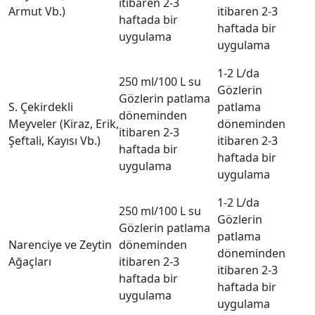
itibaren 2-3
Armut Vb.)
itibaren 2-3
haftada bir
haftada bir
uygulama
uygulama
1-2 L/da
250 ml/100 L su
Gözlerin
Gözlerin patlama
S. Çekirdekli
patlama
döneminden
Meyveler (Kiraz, Erik,
döneminden
itibaren 2-3
Şeftali, Kayısı Vb.)
itibaren 2-3
haftada bir
haftada bir
uygulama
uygulama
1-2 L/da
250 ml/100 L su
Gözlerin
Gözlerin patlama
patlama
Narenciye ve Zeytin
döneminden
döneminden
Ağaçları
itibaren 2-3
itibaren 2-3
haftada bir
haftada bir
uygulama
uygulama