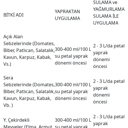
SULAMA ve
YAĞMURLAMA
YAPRAKTAN
BİTKİ ADI
SULAMA İLE
UYGULAMA
UYGULAMA
Açık Alan
Sebzelerinde (Domates,
2 - 3 L/da petal
300-400 ml/100 L
Biber, Patlıcan, Salatalık,
yaprak
su petal yaprak
Kavun, Karpuz, Kabak,
dönemi
dönemi öncesi
Vs.)
öncesi
Sera
2 - 3 L/da petal
Sebzelerinde (Domates,
300-400 ml/100 L
yaprak
Biber, Patlıcan, Salatalık,
su petal yaprak
dönemi
Kavun, Karpuz, Kabak,
dönemi öncesi
öncesi
Vb. )
2 - 3 L/da petal
Y. Çekirdekli
300-400 ml/100 L
yaprak
Meyveler (Elma, Armut
su petal yaprak