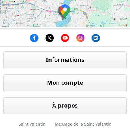
Facebook
twitter
youtube
instagram
linkedin
Informations
Mon compte
À propos
Saint Valentin
Message de la Saint-Valentin