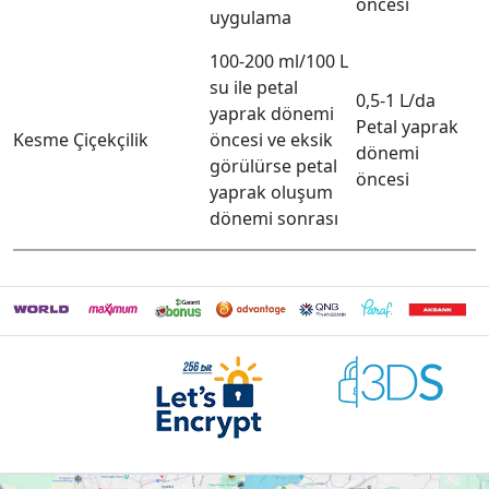
öncesi
uygulama
100-200 ml/100 L
su ile petal
0,5-1 L/da
yaprak dönemi
Petal yaprak
Kesme Çiçekçilik
öncesi ve eksik
dönemi
görülürse petal
öncesi
yaprak oluşum
dönemi sonrası