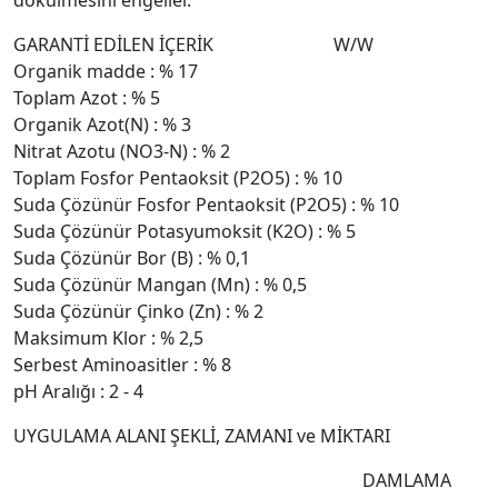
dökülmesini engeller.
GARANTİ EDİLEN İÇERİK W/W
Organik madde : % 17
Toplam Azot : % 5
Organik Azot(N) : % 3
Nitrat Azotu (NO3-N) : % 2
Toplam Fosfor Pentaoksit (P2O5) : % 10
Suda Çözünür Fosfor Pentaoksit (P2O5) : % 10
Suda Çözünür Potasyumoksit (K2O) : % 5
Suda Çözünür Bor (B) : % 0,1
Suda Çözünür Mangan (Mn) : % 0,5
Suda Çözünür Çinko (Zn) : % 2
Maksimum Klor : % 2,5
Serbest Aminoasitler : % 8
pH Aralığı : 2 - 4
UYGULAMA ALANI ŞEKLİ, ZAMANI ve MİKTARI
DAMLAMA