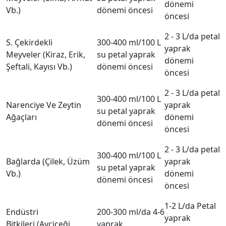
dönemi
Vb.)
dönemi öncesi
öncesi
2 - 3 L/da petal
S. Çekirdekli
300-400 ml/100 L
yaprak
Meyveler (Kiraz, Erik,
su petal yaprak
dönemi
Şeftali, Kayısı Vb.)
dönemi öncesi
öncesi
2 - 3 L/da petal
300-400 ml/100 L
Narenciye Ve Zeytin
yaprak
su petal yaprak
Ağaçları
dönemi
dönemi öncesi
öncesi
2 - 3 L/da petal
300-400 ml/100 L
Bağlarda (Çilek, Üzüm
yaprak
su petal yaprak
Vb.)
dönemi
dönemi öncesi
öncesi
1-2 L/da Petal
Endüstri
200-300 ml/da 4-6
yaprak
Bitkileri (Ayçiçeği,
yaprak