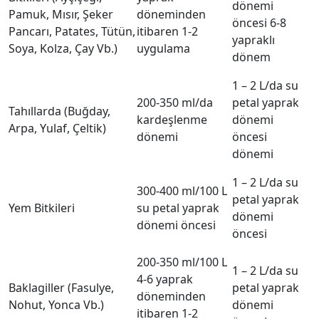
dönemi
Pamuk, Mısır, Şeker
döneminden
öncesi 6-8
Pancarı, Patates, Tütün,
itibaren 1-2
yapraklı
Soya, Kolza, Çay Vb.)
uygulama
dönem
1 – 2 L/da su
200-350 ml/da
petal yaprak
Tahıllarda (Buğday,
kardeşlenme
dönemi
Arpa, Yulaf, Çeltik)
dönemi
öncesi
dönemi
1 – 2 L/da su
300-400 ml/100 L
petal yaprak
Yem Bitkileri
su petal yaprak
dönemi
dönemi öncesi
öncesi
200-350 ml/100 L
1 – 2 L/da su
4-6 yaprak
Baklagiller (Fasulye,
petal yaprak
döneminden
Nohut, Yonca Vb.)
dönemi
itibaren 1-2