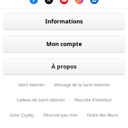
Facebook
twitter
youtube
instagram
linkedin
Informations
Mon compte
À propos
Saint Valentin
Message de la Saint-Valentin
Cadeau de Saint-Valentin
Fleuriste d'Istanbul
İzmir Çiçekçi
Fleuriste pas cher
Ordre des fleurs