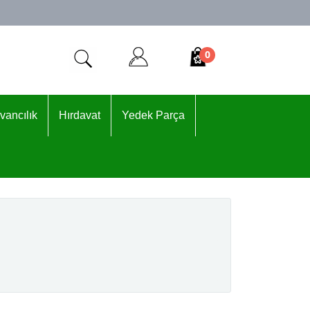
0
vancılık
Hırdavat
Yedek Parça