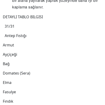
bir alana yayılarak yaprak yüzeyinde daha iyi bir
kaplama sağlanır.
DETAYLI TABLO BILGISI
31/31
Antep Fıstığı
Armut
Ayçiçeği
Bağ
Domates (Sera)
Elma
Fasulye
Fındık