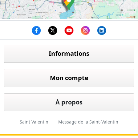
Facebook
twitter
youtube
instagram
linkedin
Informations
Mon compte
À propos
Saint Valentin
Message de la Saint-Valentin