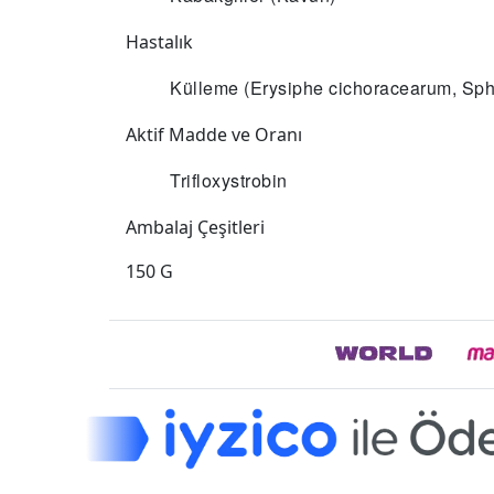
Hastalık
Külleme (Erysiphe cichoracearum, Sph
Aktif Madde ve Oranı
Trifloxystrobin
Ambalaj Çeşitleri
150 G