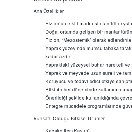
Ana Özellikler
Fizion’un etkili maddesi olan trifloxyst
Doğal ortamda gelişen bir mantar türünd
Fizion, ‘Mezostemik’ olarak adlandırılan
Yaprak yüzeyinde mumsu tabaka tarafı
kadar azdır.
Yapraktaki yüzeysel buhar hareketi ve y
Yaprak ve meyvede uzun süreli ve tam
Koruyucu ve tedavi edici etkiye sahiptir
Bitkinin her döneminde kullanım olanağ
Önerildiği şekilde kullanıldığında çevre
Entegre mücadele programlarında güvenl
Ruhsatlı Olduğu Bitkisel Ürünler
Kabakgiller (Kavun)