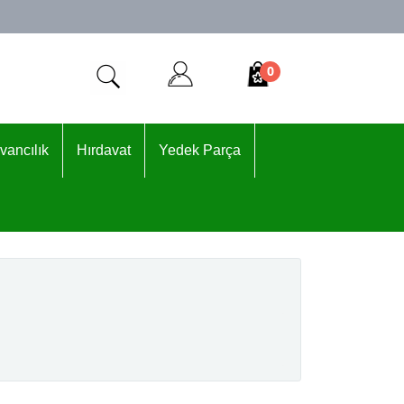
0
vancılık
Hırdavat
Yedek Parça