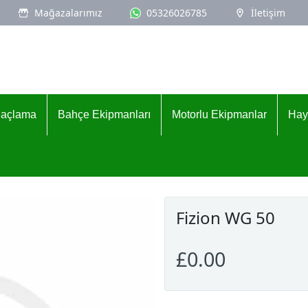
Mağazalarımız
05326026785
İletişim
İlaçlama
Bahçe Ekipmanları
Motorlu Ekipmanlar
Hay
Fizion WG 50
£0.00