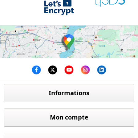
Facebook
twitter
youtube
instagram
linkedin
Informations
Mon compte