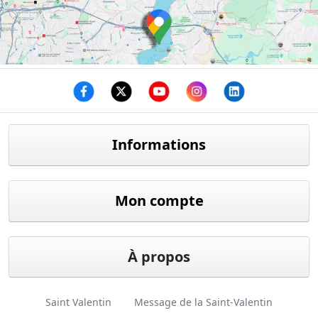
Facebook
twitter
youtube
instagram
linkedin
Informations
Mon compte
À propos
Saint Valentin
Message de la Saint-Valentin