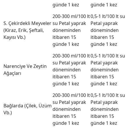
günde 1 kez
günde 1 kez
200-300 ml/100 lt
0,5-1 lt/100 lt su
S. Çekirdekli Meyveler
su Petal yaprak
Petal yaprak
(Kiraz, Erik, Şeftali,
döneminden
döneminden
Kayısı Vb.)
itibaren 15
itibaren 15
günde 1 kez
günde 1 kez
200-300 ml/100 lt
0,5-1 lt/100 lt su
su Petal yaprak
Petal yaprak
Narenciye Ve Zeytin
döneminden
döneminden
Ağaçları
itibaren 15
itibaren 15
günde 1 kez
günde 1 kez
200-300 ml/100 lt
0,5-1 lt/100 lt su
su Petal yaprak
Petal yaprak
Bağlarda (Çilek, Üzüm
döneminden
döneminden
Vb.)
itibaren 15
itibaren 15
günde 1 kez
günde 1 kez