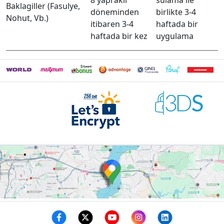
8 yapraklı
sulama ile
Baklagiller (Fasulye,
döneminden
birlikte 3-4
Nohut, Vb.)
itibaren 3-4
haftada bir
haftada bir kez
uygulama