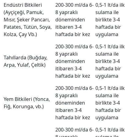
Endüstri Bitkileri
200-300 ml/da 6-
0,5-1 lt/da ilk
(Ayçiçeği, Pamuk,
8 yapraklı
sulama ile
Mısır, Şeker Pancarı,
döneminden
birlikte 3-4
Patates, Tütün, Soya,
itibaren 3-4
haftada bir
Kolza, Çay Vb.)
haftada bir kez
uygulama
200-300 ml/da 6-
0,5-1 lt/da ilk
8 yapraklı
sulama ile
Tahıllarda (Buğday,
döneminden
birlikte 3-4
Arpa, Yulaf, Çeltik)
itibaren 3-4
haftada bir
haftada bir kez
uygulama
200-300 ml/da 6-
0,5-1 lt/da ilk
8 yapraklı
sulama ile
Yem Bitkileri (Yonca,
döneminden
birlikte 3-4
Fiğ, Korunga, vb.)
itibaren 3-4
haftada bir
haftada bir kez
uygulama
200-300 ml/da 6-
0,5-1 lt/da ilk