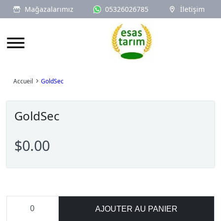
Mağazalarımız
05326026785
İletişim
Logo
Accueil
GoldSec
GoldSec
$0.00
AJOUTER AU PANIER