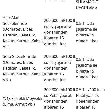
SULAMA İLE
UYGULAMA
Açık Alan
200-300 ml/100 lt
Sebzelerinde
0,5-1 lt/da
su ile Şaşırtma
(Domates, Biber,
şaşırtma ile
döneminden
Patlıcan, Salatalık,
birlikte 15
itibaren 15
Kavun, Karpuz, Kabak,
günde 1 kez
günde 1 kez
Vs.)
Sera Sebzelerinde
200-300 ml/100 lt
0,5-1 lt/da
(Domates, Biber,
su ile Şaşırtma
şaşırtma ile
Patlıcan, Salatalık,
döneminden
birlikte 15
Kavun, Karpuz, Kabak,
itibaren 15
günde 1 kez
Vb. )
günde 1 kez
200-300 ml/100 lt
0,5-1 lt/100 lt su
su Petal yaprak
Petal yaprak
Y. Çekirdekli Meyveler
döneminden
döneminden
(Elma, Armut Vb.)
itibaren 15
itibaren 15