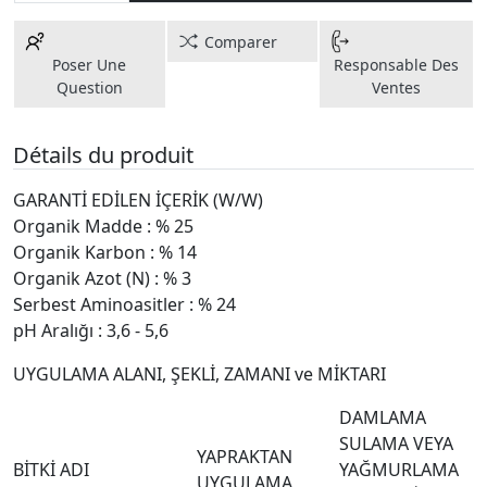
Comparer
Poser Une
Responsable Des
Question
Ventes
Détails du produit
GARANTİ EDİLEN İÇERİK (W/W)
Organik Madde : % 25
Organik Karbon : % 14
Organik Azot (N) : % 3
Serbest Aminoasitler : % 24
pH Aralığı : 3,6 - 5,6
UYGULAMA ALANI, ŞEKLİ, ZAMANI ve MİKTARI
DAMLAMA
SULAMA VEYA
YAPRAKTAN
BİTKİ ADI
YAĞMURLAMA
UYGULAMA