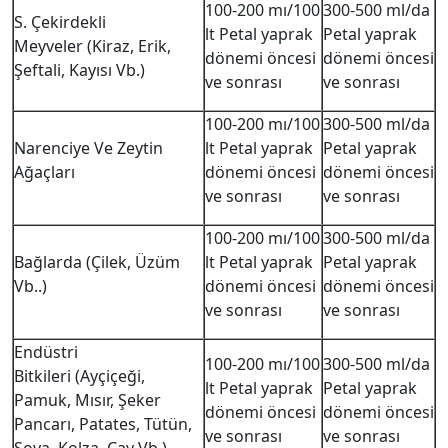
100-200 mı/100
300-500 ml/da
S. Çekirdekli
lt Petal yaprak
Petal yaprak
Meyveler (Kiraz, Erik,
dönemi öncesi
dönemi öncesi
Şeftali, Kayısı Vb.)
ve sonrası
ve sonrası
100-200 mı/100
300-500 ml/da
Narenciye Ve Zeytin
lt Petal yaprak
Petal yaprak
Ağaçları
dönemi öncesi
dönemi öncesi
ve sonrası
ve sonrası
100-200 mı/100
300-500 ml/da
Bağlarda (Çilek, Üzüm
lt Petal yaprak
Petal yaprak
Vb..)
dönemi öncesi
dönemi öncesi
ve sonrası
ve sonrası
Endüstri
100-200 mı/100
300-500 ml/da
Bitkileri (Ayçiçeği,
lt Petal yaprak
Petal yaprak
Pamuk, Mısır, Şeker
dönemi öncesi
dönemi öncesi
Pancarı, Patates, Tütün,
ve sonrası
ve sonrası