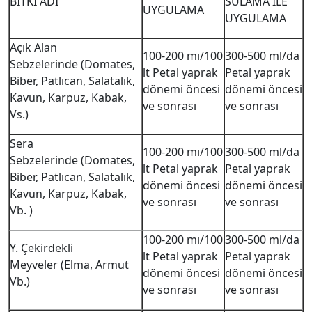
BİTKİ ADI
SULAMA İLE
UYGULAMA
UYGULAMA
Açık Alan
100-200 mı/100
300-500 ml/da
Sebzelerinde (Domates,
lt Petal yaprak
Petal yaprak
Biber, Patlıcan, Salatalık,
dönemi öncesi
dönemi öncesi
Kavun, Karpuz, Kabak,
ve sonrası
ve sonrası
Vs.)
Sera
100-200 mı/100
300-500 ml/da
Sebzelerinde (Domates,
lt Petal yaprak
Petal yaprak
Biber, Patlıcan, Salatalık,
dönemi öncesi
dönemi öncesi
Kavun, Karpuz, Kabak,
ve sonrası
ve sonrası
Vb. )
100-200 mı/100
300-500 ml/da
Y. Çekirdekli
lt Petal yaprak
Petal yaprak
Meyveler (Elma, Armut
dönemi öncesi
dönemi öncesi
Vb.)
ve sonrası
ve sonrası