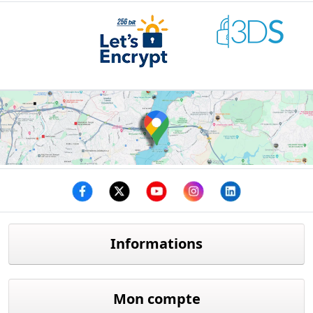
Facebook
twitter
youtube
instagram
linkedin
Informations
Mon compte