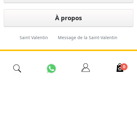
À propos
Saint Valentin
Message de la Saint-Valentin
Cadeau de Saint-Valentin
Fleuriste d'Istanbul
0
İzmir Çiçekçi
Fleuriste pas cher
Ordre des fleurs
Fleuriste 24 heures sur 24
Conception
Ferkas E-
Copyright © 2026 Esas
et logiciels
ticaret
Tarım. Tous droits réservés.
Sistemleri