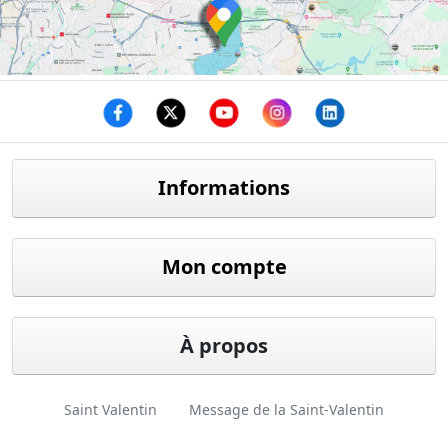
Facebook
twitter
youtube
instagram
linkedin
Informations
Mon compte
À propos
Saint Valentin
Message de la Saint-Valentin