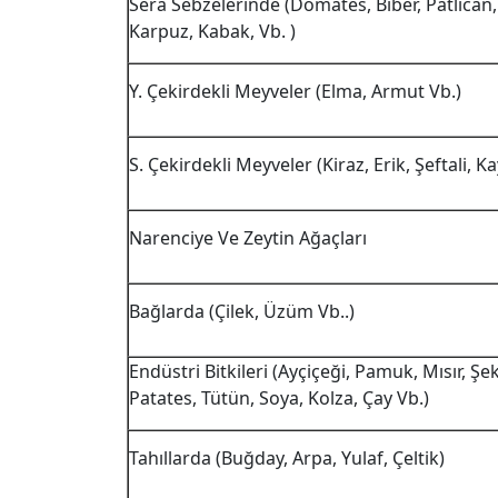
Sera Sebzelerinde (Domates, Biber, Patlıcan, 
Karpuz, Kabak, Vb. )
Y. Çekirdekli Meyveler (Elma, Armut Vb.)
S. Çekirdekli Meyveler (Kiraz, Erik, Şeftali, Ka
Narenciye Ve Zeytin Ağaçları
Bağlarda (Çilek, Üzüm Vb..)
Endüstri Bitkileri (Ayçiçeği, Pamuk, Mısır, Şe
Patates, Tütün, Soya, Kolza, Çay Vb.)
Tahıllarda (Buğday, Arpa, Yulaf, Çeltik)