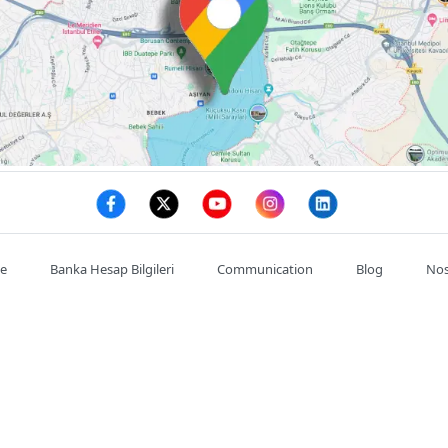
te
Banka Hesap Bilgileri
Communication
Blog
Nos
Mon compte
Commande
Adresses
se : :
Satıkadın, Abdülkadir Cemil, Ahmet Cemil Kırımlı Cd. NO:7/
de l'entreprise : :
03128146785
Téléphone portable : :
0532602