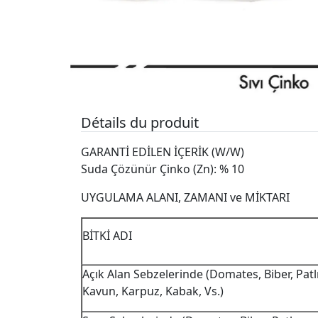
Détails du produit
GARANTİ EDİLEN İÇERİK (W/W)
Suda Çözünür Çinko (Zn): % 10
UYGULAMA ALANI, ZAMANI ve MİKTARI
BİTKİ ADI
Açık Alan Sebzelerinde (Domates, Biber, Patlı
Kavun, Karpuz, Kabak, Vs.)