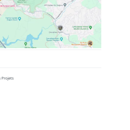
 Projets
A 7/B Kahramankazan / Ankara
6785
Heures de travail ::
09:00-22:00