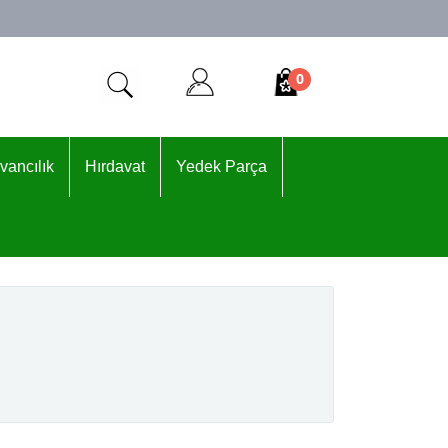
0
vancılık
Hırdavat
Yedek Parça