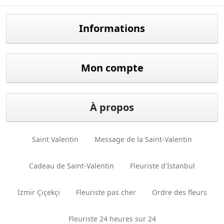
Facebook
twitter
youtube
instagram
linkedin
Informations
Mon compte
À propos
Saint Valentin
Message de la Saint-Valentin
Cadeau de Saint-Valentin
Fleuriste d'Istanbul
İzmir Çiçekçi
Fleuriste pas cher
Ordre des fleurs
Fleuriste 24 heures sur 24