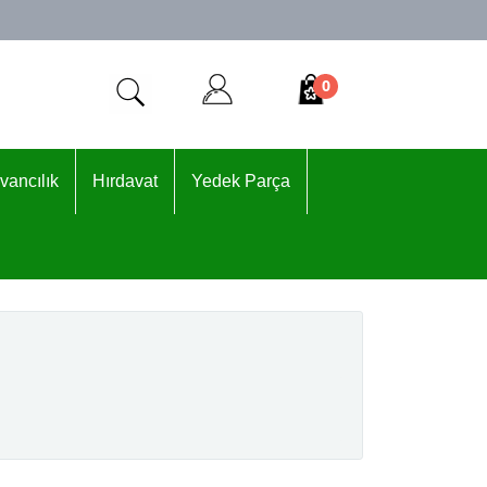
0
vancılık
Hırdavat
Yedek Parça