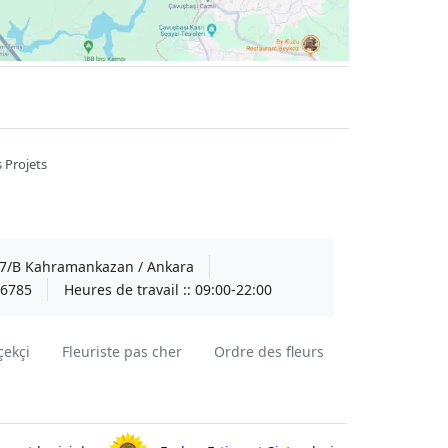
 Projets
A 7/B Kahramankazan / Ankara
6785
Heures de travail ::
09:00-22:00
çekçi
Fleuriste pas cher
Ordre des fleurs