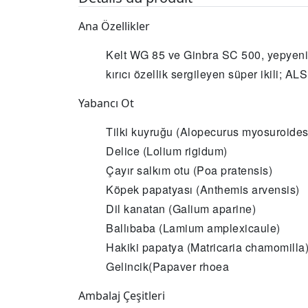
Ana Özellikler
Kelt WG 85 ve Ginbra SC 500, yepyeni 
kırıcı özellik sergileyen süper ikili; 
Yabancı Ot
Tilki kuyruğu (Alopecurus myosuroides
Delice (Lolium rigidum)
Çayır salkım otu (Poa pratensis)
Köpek papatyası (Anthemis arvensis)
Dil kanatan (Galium aparine)
Ballıbaba (Lamium amplexicaule)
Hakiki papatya (Matricaria chamomilla
Gelincik(Papaver rhoea
Ambalaj Çeşitleri