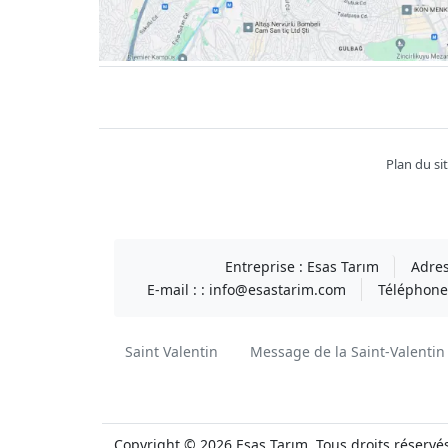
Facebook
twitter
youtube
instagram
linkedin
Plan du si
Entreprise :
Esas Tarım
Adres
E-mail : :
info@esastarim.com
Téléphone 
Saint Valentin
Message de la Saint-Valentin
Copyright © 2026 Esas Tarım. Tous droits réservé