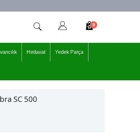
0
vancılık
Hırdavat
Yedek Parça
bra SC 500