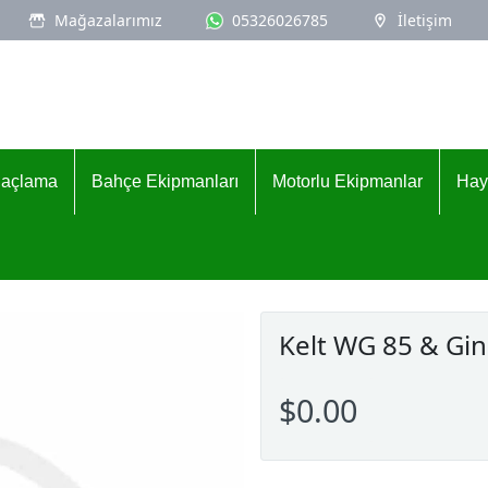
Mağazalarımız
05326026785
İletişim
İlaçlama
Bahçe Ekipmanları
Motorlu Ekipmanlar
Hay
Kelt WG 85 & Gin
$0.00