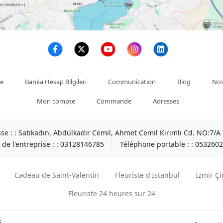
te
Banka Hesap Bilgileri
Communication
Blog
Nos
Mon compte
Commande
Adresses
se : :
Satıkadın, Abdülkadir Cemil, Ahmet Cemil Kırımlı Cd. NO:7/
de l'entreprise : :
03128146785
Téléphone portable : :
0532602
Cadeau de Saint-Valentin
Fleuriste d'Istanbul
İzmir Çi
Fleuriste 24 heures sur 24
s.