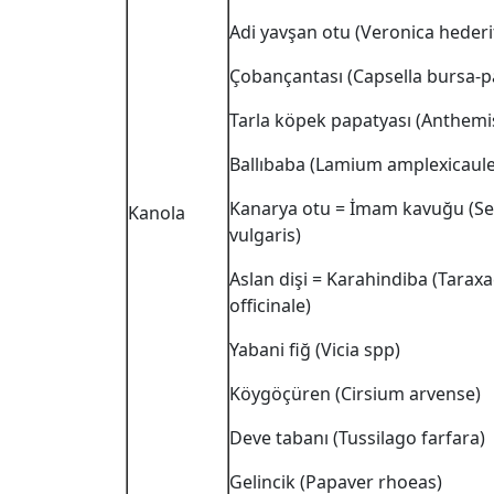
Adi yavşan otu (Veronica hederif
Çobançantası (Capsella bursa-p
Tarla köpek papatyası (Anthemi
Ballıbaba (Lamium amplexicaule
Kanarya otu = İmam kavuğu (Se
Kanola
vulgaris)
Aslan dişi = Karahindiba (Tara
officinale)
Yabani fiğ (Vicia spp)
Köygöçüren (Cirsium arvense)
Deve tabanı (Tussilago farfara)
Gelincik (Papaver rhoeas)