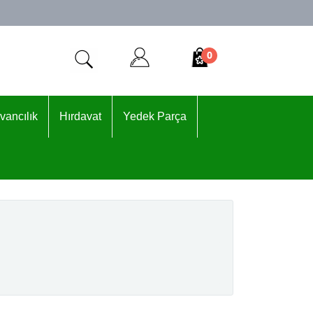
0
vancılık
Hırdavat
Yedek Parça