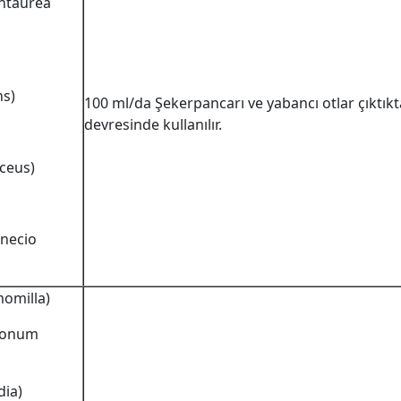
ntaurea
ns)
100 ml/da Şekerpancarı ve yabancı otlar çıktıkt
devresinde kullanılır.
ceus)
necio
momilla)
ygonum
dia)