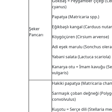
Gökbaş = Peygamber çiçeği (Ce
cyanus)
Papatya (Matricaria spp.)
Eğikbaşlı kangal (Carduus nuta
Şeker
Pancarı
Köygöçüren (Cirsium arvense)
Adi eşek marulu (Sonchus olera
Yabani salata (Lactuca scariola)
Kanarya otu = İmam kavuğu (Se
vulgaris)
Hakiki papatya (Matricaria cha
Sarmaşık çoban değneği (Pol
convolvulus)
Kuşotu = Serçe dili (Stellaria me