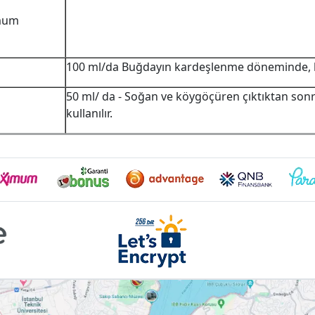
emum
100 ml/da Buğdayın kardeşlenme döneminde, kok
50 ml/ da - Soğan ve köygöçüren çıktıktan son
kullanılır.