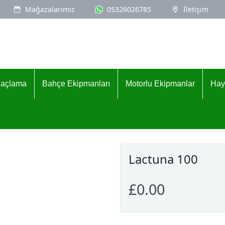
Mağazalarımız
05326026785
İletişim
İlaçlama
Bahçe Ekipmanları
Motorlu Ekipmanlar
Hay
Lactuna 100
£0.00