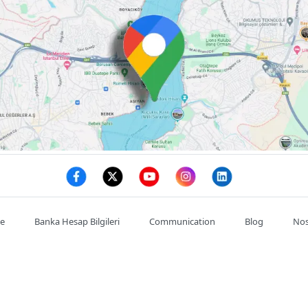
te
Banka Hesap Bilgileri
Communication
Blog
Nos
Mon compte
Commande
Adresses
se : :
Satıkadın, Abdülkadir Cemil, Ahmet Cemil Kırımlı Cd. NO:7/
de l'entreprise : :
03128146785
Téléphone portable : :
0532602