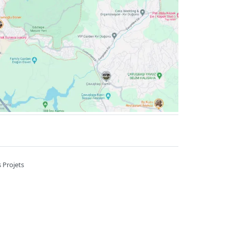
 Projets
A 7/B Kahramankazan / Ankara
6785
Heures de travail ::
09:00-22:00