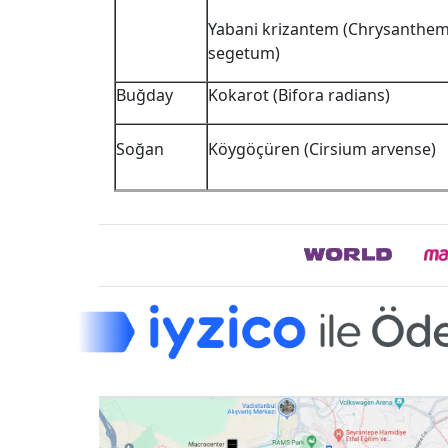
Yabani krizantem (Chrysanth
segetum)
Buğday
Kokarot (Bifora radians)
Soğan
Köygöçüren (Cirsium arvense)