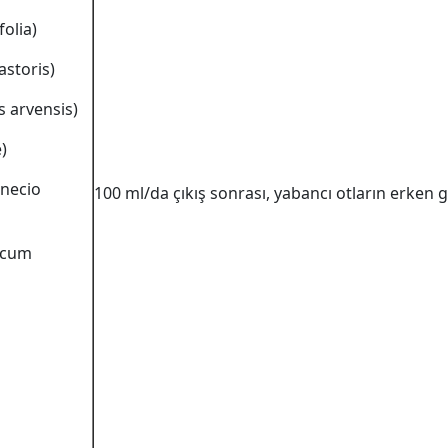
olia)
astoris)
s arvensis)
)
necio
100 ml/da çıkış sonrası, yabancı otların erken 
xacum