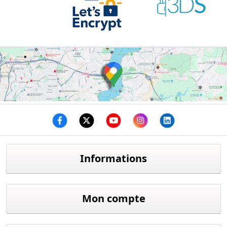
Facebook
twitter
youtube
instagram
linkedin
Informations
Mon compte