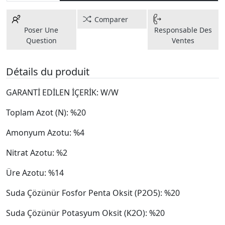
Comparer
Poser Une
Responsable Des
Question
Ventes
Détails du produit
GARANTİ EDİLEN İÇERİK: W/W
Toplam Azot (N): %20
Amonyum Azotu: %4
Nitrat Azotu: %2
Üre Azotu: %14
Suda Çözünür Fosfor Penta Oksit (P2O5): %20
Suda Çözünür Potasyum Oksit (K2O): %20