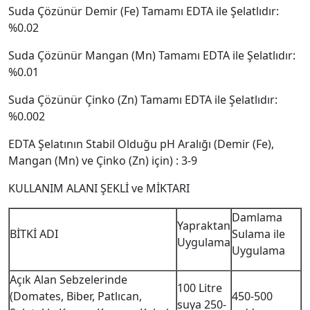
Suda Çözünür Demir (Fe) Tamamı EDTA ile Şelatlıdır:
%0.02
Suda Çözünür Mangan (Mn) Tamamı EDTA ile Şelatlıdır:
%0.01
Suda Çözünür Çinko (Zn) Tamamı EDTA ile Şelatlıdır:
%0.002
EDTA Şelatının Stabil Olduğu pH Aralığı (Demir (Fe),
Mangan (Mn) ve Çinko (Zn) için) : 3-9
KULLANIM ALANI ŞEKLİ ve MİKTARI
Damlama
Yapraktan
BİTKİ ADI
Sulama ile
Uygulama
Uygulama
Açık Alan Sebzelerinde
100 Litre
(Domates, Biber, Patlıcan,
450-500
suya 250-