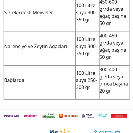
450-600
100 Litre
gr/da veya
S. Çekirdekli Meyveler
suya 300-
ağaç başına
350 gr
50 gr
400-450
100 Litre
gr/da veya
Narenciye ve Zeytin Ağaçları
suya 300-
ağaç başına
350 gr
50 gr
300-400
100 Litre
gr/da veya
Bağlarda
suya 250-
omca başına
300 gr
20 gr