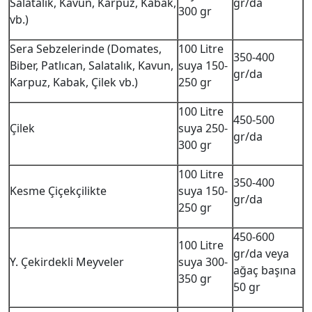
Salatalık, Kavun, Karpuz, Kabak,
gr/da
300 gr
vb.)
Sera Sebzelerinde (Domates,
100 Litre
350-400
Biber, Patlıcan, Salatalık, Kavun,
suya 150-
gr/da
Karpuz, Kabak, Çilek vb.)
250 gr
100 Litre
450-500
Çilek
suya 250-
gr/da
300 gr
100 Litre
350-400
Kesme Çiçekçilikte
suya 150-
gr/da
250 gr
450-600
100 Litre
gr/da veya
Y. Çekirdekli Meyveler
suya 300-
ağaç başına
350 gr
50 gr