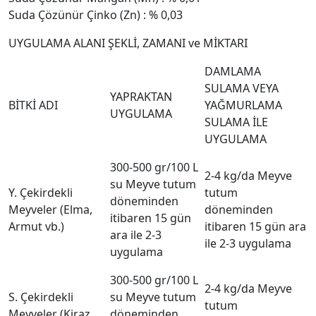
Suda Çözünür Çinko (Zn) : % 0,03
UYGULAMA ALANI ŞEKLİ, ZAMANI ve MİKTARI
DAMLAMA
SULAMA VEYA
YAPRAKTAN
BİTKİ ADI
YAĞMURLAMA
UYGULAMA
SULAMA İLE
UYGULAMA
300-500 gr/100 L
2-4 kg/da Meyve
su Meyve tutum
Y. Çekirdekli
tutum
döneminden
Meyveler (Elma,
döneminden
itibaren 15 gün
Armut vb.)
itibaren 15 gün ara
ara ile 2-3
ile 2-3 uygulama
uygulama
300-500 gr/100 L
2-4 kg/da Meyve
S. Çekirdekli
su Meyve tutum
tutum
Meyveler (Kiraz,
döneminden