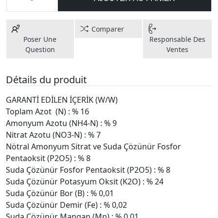
Comparer
Poser Une
Responsable Des
Question
Ventes
Détails du produit
GARANTİ EDİLEN İÇERİK (W/W)
Toplam Azot (N) : % 16
Amonyum Azotu (NH4-N) : % 9
Nitrat Azotu (NO3-N) : % 7
Nötral Amonyum Sitrat ve Suda Çözünür Fosfor
Pentaoksit (P2O5) : % 8
Suda Çözünür Fosfor Pentaoksit (P2O5) : % 8
Suda Çözünür Potasyum Oksit (K2O) : % 24
Suda Çözünür Bor (B) : % 0,01
Suda Çözünür Demir (Fe) : % 0,02
Suda Çözünür Mangan (Mn) : % 0,01