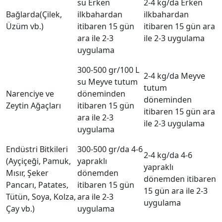
su Erken
2-4 kg/da Erken
Bağlarda(Çilek,
ilkbahardan
ilkbahardan
Üzüm vb.)
itibaren 15 gün
itibaren 15 gün ara
ara ile 2-3
ile 2-3 uygulama
uygulama
300-500 gr/100 L
2-4 kg/da Meyve
su Meyve tutum
tutum
Narenciye ve
döneminden
döneminden
Zeytin Ağaçları
itibaren 15 gün
itibaren 15 gün ara
ara ile 2-3
ile 2-3 uygulama
uygulama
Endüstri Bitkileri
300-500 gr/da 4-6
2-4 kg/da 4-6
(Ayçiçeği, Pamuk,
yapraklı
yapraklı
Mısır, Şeker
dönemden
dönemden itibaren
Pancarı, Patates,
itibaren 15 gün
15 gün ara ile 2-3
Tütün, Soya, Kolza,
ara ile 2-3
uygulama
Çay vb.)
uygulama