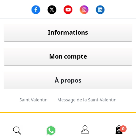
Facebook
twitter
youtube
instagram
linkedin
Informations
Mon compte
À propos
Saint Valentin
Message de la Saint-Valentin
Cadeau de Saint-Valentin
Fleuriste d'Istanbul
0
İzmir Çiçekçi
Fleuriste pas cher
Ordre des fleurs