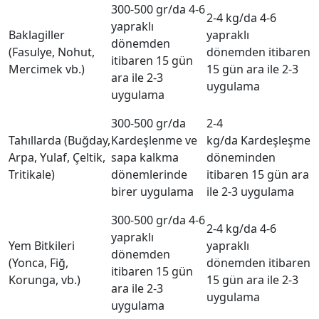
300-500 gr/da 4-6
2-4 kg/da 4-6
yapraklı
Baklagiller
yapraklı
dönemden
(Fasulye, Nohut,
dönemden itibaren
itibaren 15 gün
Mercimek vb.)
15 gün ara ile 2-3
ara ile 2-3
uygulama
uygulama
300-500 gr/da
2-4
Tahıllarda (Buğday,
Kardeşlenme ve
kg/da Kardeşleşme
Arpa, Yulaf, Çeltik,
sapa kalkma
döneminden
Tritikale)
dönemlerinde
itibaren 15 gün ara
birer uygulama
ile 2-3 uygulama
300-500 gr/da 4-6
2-4 kg/da 4-6
yapraklı
Yem Bitkileri
yapraklı
dönemden
(Yonca, Fiğ,
dönemden itibaren
itibaren 15 gün
Korunga, vb.)
15 gün ara ile 2-3
ara ile 2-3
uygulama
uygulama