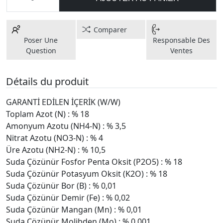
Comparer
Poser Une
Responsable Des
Question
Ventes
Détails du produit
GARANTİ EDİLEN İÇERİK (W/W)
Toplam Azot (N) : % 18
Amonyum Azotu (NH4-N) : % 3,5
Nitrat Azotu (NO3-N) : % 4
Üre Azotu (NH2-N) : % 10,5
Suda Çözünür Fosfor Penta Oksit (P2O5) : % 18
Suda Çözünür Potasyum Oksit (K2O) : % 18
Suda Çözünür Bor (B) : % 0,01
Suda Çözünür Demir (Fe) : % 0,02
Suda Çözünür Mangan (Mn) : % 0,01
Suda Çözünür Molibden (Mo) : % 0,001