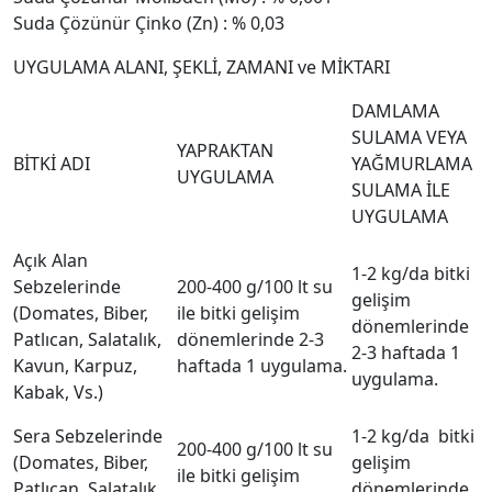
Suda Çözünür Çinko (Zn) : % 0,03
UYGULAMA ALANI, ŞEKLİ, ZAMANI ve MİKTARI
DAMLAMA
SULAMA VEYA
YAPRAKTAN
BİTKİ ADI
YAĞMURLAMA
UYGULAMA
SULAMA İLE
UYGULAMA
Açık Alan
1-2 kg/da bitki
Sebzelerinde
200-400 g/100 lt su
gelişim
(Domates, Biber,
ile bitki gelişim
dönemlerinde
Patlıcan, Salatalık,
dönemlerinde 2-3
2-3 haftada 1
Kavun, Karpuz,
haftada 1 uygulama.
uygulama.
Kabak, Vs.)
Sera Sebzelerinde
1-2 kg/da bitki
200-400 g/100 lt su
(Domates, Biber,
gelişim
ile bitki gelişim
Patlıcan, Salatalık,
dönemlerinde