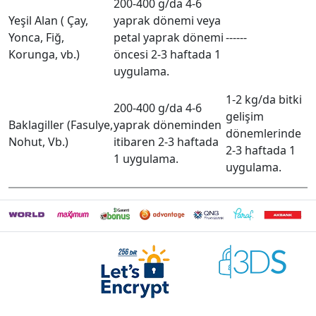
200-400 g/da 4-6
Yeşil Alan ( Çay,
yaprak dönemi veya
Yonca, Fiğ,
petal yaprak dönemi
------
Korunga, vb.)
öncesi 2-3 haftada 1
uygulama.
1-2 kg/da bitki
200-400 g/da 4-6
gelişim
Baklagiller (Fasulye,
yaprak döneminden
dönemlerinde
Nohut, Vb.)
itibaren 2-3 haftada
2-3 haftada 1
1 uygulama.
uygulama.