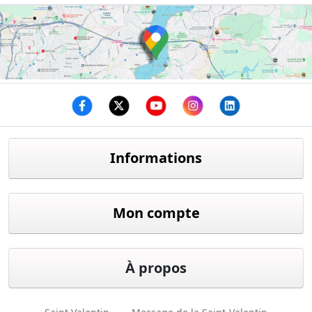
Facebook
twitter
youtube
instagram
linkedin
Informations
Mon compte
À propos