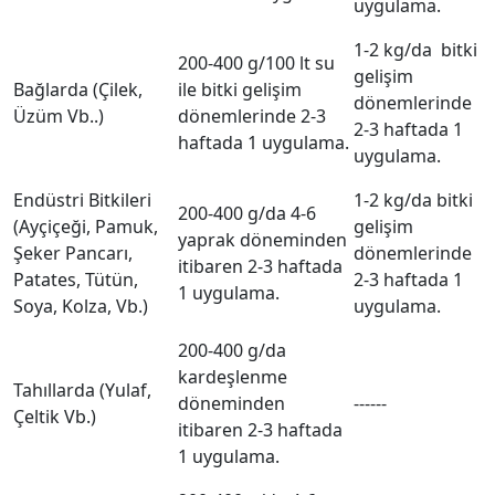
uygulama.
1-2 kg/da bitki
200-400 g/100 lt su
gelişim
Bağlarda (Çilek,
ile bitki gelişim
dönemlerinde
Üzüm Vb..)
dönemlerinde 2-3
2-3 haftada 1
haftada 1 uygulama.
uygulama.
Endüstri Bitkileri
1-2 kg/da bitki
200-400 g/da 4-6
(Ayçiçeği, Pamuk,
gelişim
yaprak döneminden
Şeker Pancarı,
dönemlerinde
itibaren 2-3 haftada
Patates, Tütün,
2-3 haftada 1
1 uygulama.
Soya, Kolza, Vb.)
uygulama.
200-400 g/da
kardeşlenme
Tahıllarda (Yulaf,
döneminden
------
Çeltik Vb.)
itibaren 2-3 haftada
1 uygulama.